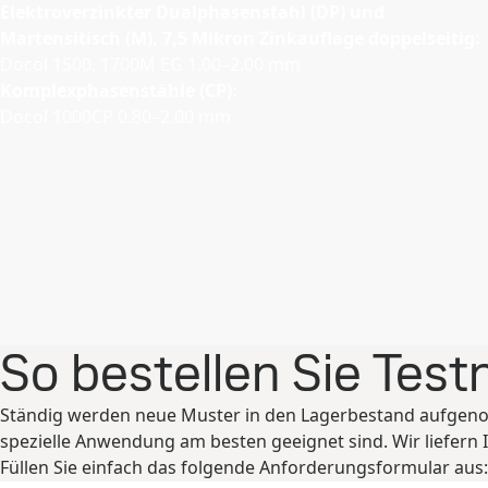
Elektroverzinkter Dualphasenstahl (DP) und
Martensitisch (M), 7,5 Mikron Zinkauflage doppelseitig:
Docol 1500, 1700M EG 1.00–2.00 mm
Komplexphasenstähle (CP):
Docol 1000CP 0.80–2.00 mm
So bestellen Sie Test
Ständig werden neue Muster in den Lagerbestand aufgenom
spezielle Anwendung am besten geeignet sind. Wir liefern 
Füllen Sie einfach das folgende Anforderungsformular aus: