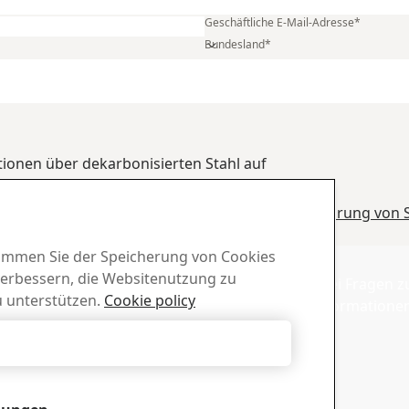
Vorname
*
Geschäftliche E-Mail-Adresse
*
Bundesland
*
ationen über dekarbonisierten Stahl auf
genen Daten finden Sie in der
Datenschutzerklärung von 
d-Center
Vertrieb
stimmen Sie der Speicherung von Cookies
verbessern, die Websitenutzung zu
chüren, Zertifikate und
Wenden Sie sich bei Fragen 
 unterstützen.
Cookie policy
al von SSAB herunter.
und zu Produktinformationen
Vertriebsabteilung
Alle ablehnen