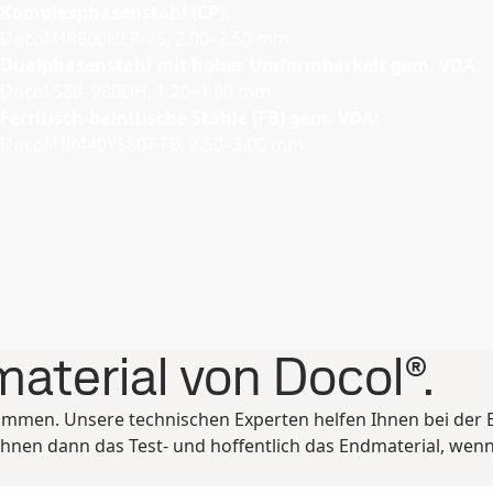
Komplexphasenstahl (CP):
Docol HR800HER-75, 2.00–2.50 mm
Dualphasenstahl mit hoher Umformbarkeit gem. VDA:
Docol 580–980DH, 1.20–1.80 mm
Ferritisch-bainitische Stähle (FB) gem. VDA:
Docol HR440Y580T-FB, 2.50–3.00 mm
material von Docol®.
men. Unsere technischen Experten helfen Ihnen bei der E
Ihnen dann das Test- und hoffentlich das Endmaterial, wen