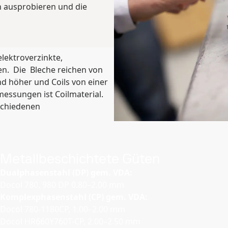
n ausprobieren und die
lektroverzinkte,
n. Die Bleche reichen von
nd höher und Coils von einer
messungen ist Coilmaterial.
schiedenen
Metallbeschichtete Güten
Dualphasenstahl (DP) gem. VDA:
Docol 780, 980 DP 0.80–2.00 mm
Komplexphasenstahl (CP) gem. VDA:
Docol 780-1180CP, 1.00–2.00 mm
Docol HR660Y760T-CP, 2.00–2.50 mm