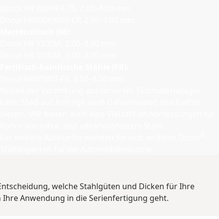
Docol HR 800HER-75, 2.00–4.00 mm
Docol HR800Y950T-CP, 2.50–3.00 mm
Martensitisch (M):
Docol HR 1200M, 2.00–3.00 mm
Docol HR 1500M, 2.00–3.00 mm
Ferritisch-bainitische Stähle (FB):
Docol 440Y580T-FB, 2.50–4.00 mm
Neben der Verzinkung aus unserem Testmateriallager
kann SSAB auf Anfrage auch Galvannealed und Galfan
bieten. Wir bieten auch eine Vielzahl an Abmessungen für
Rohre aus extra- und ultrahochfestem Stahl.
®
Für weitere Auskünfte wenden Sie sich an Ihren Docol
Stahlexperten für die Automobilindustrie.
ntscheidung, welche Stahlgüten und Dicken für Ihre
n Ihre Anwendung in die Serienfertigung geht.