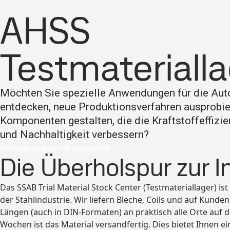
Kontakt mit uns aufnehmen
SSAB
Deutschland
Marken & Produkte
SSAB Docol
Ressourcen
Testm
AHSS
Marken & Produkte
Fossilfreier Stahl
Technischer Support
M
Testmateriall
Möchten Sie spezielle Anwendungen für die Aut
entdecken, neue Produktionsverfahren ausprobie
Komponenten gestalten, die die Kraftstoffeffizie
und Nachhaltigkeit verbessern?
Anforderung von Testmaterial
Die Überholspur zur I
Das SSAB Trial Material Stock Center (Testmateriallager) ist 
der Stahlindustrie. Wir liefern Bleche, Coils und auf Kund
Längen (auch in DIN-Formaten) an praktisch alle Orte auf de
Wochen ist das Material versandfertig. Dies bietet Ihnen e