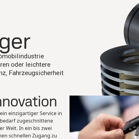
Search
ateriallager
ySSAB
ager
omobilindustrie
ren oder leichtere
nz, Fahrzeugsicherheit
nnovation
ein einzigartiger Service in
enbedarf zugeschnittene
r Welt. In ein bis zwei
inen schnellen Zugang zu