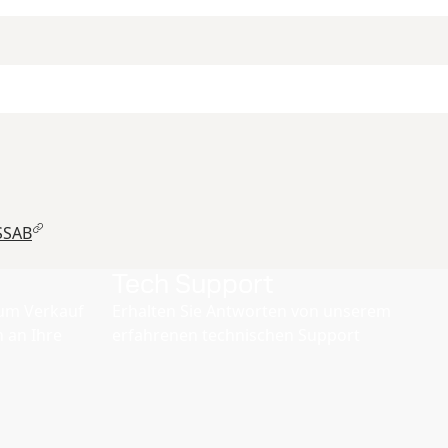
SSAB
Tech Support
zum Verkauf
Erhalten Sie Antworten von unserem
 an Ihre
erfahrenen technischen Support