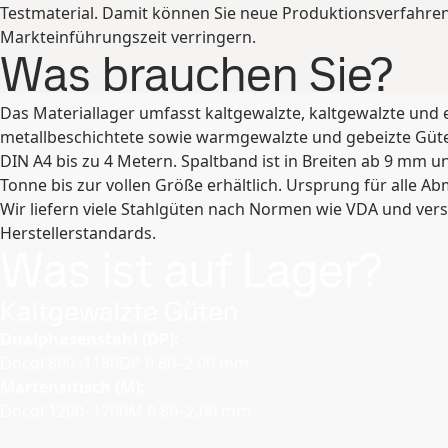
Testmaterial. Damit können Sie neue Produktionsverfahre
Markteinführungszeit verringern.
Was brauchen Sie?
Das Materiallager umfasst kaltgewalzte, kaltgewalzte und e
metallbeschichtete sowie warmgewalzte und gebeizte Güte
DIN A4 bis zu 4 Metern. Spaltband ist in Breiten ab 9 mm u
Tonne bis zur vollen Größe erhältlich. Ursprung für alle Ab
Wir liefern viele Stahlgüten nach Normen wie VDA und ver
Herstellerstandards.
Was ist auf Lager?
Kaltgewalzte Güten
Dualphasenstahl (DP):
Docol 800–1180DP 0.80–2.00 mm
Martensitisch (M):
Docol 1200–1700M 0.80–2.00 mm