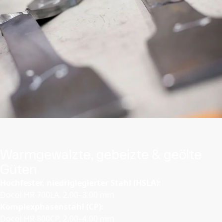
Warmgewalzte, gebeizte & geölte
Güten
Hochfester, niedriglegierter Stahl (HSLA):
Docol HR 700LA, 2.00–3.00 mm
Komplexphasenstahl (CP):
Docol HR 800CP, 2.00–4.00 mm