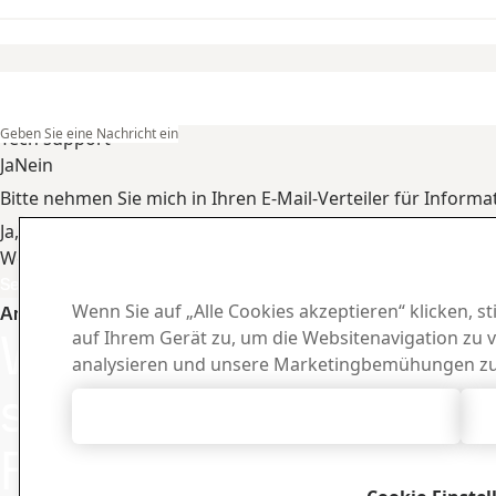
Geben Sie eine Nachricht ein
Tech support
Ja
Nein
Bitte nehmen Sie mich in Ihren E-Mail-Verteiler für Inform
Ja, ich möchte gern E-Mail-Nachrichten von SSAB erhalten
Weitere Informationen zur Verarbeitung von personenbezo
Senden
Downloa
Wenn Sie auf „Alle Cookies akzeptieren“ klicken, 
Ansprechpartner SSAB Docol
Wenden Sie
auf Ihrem Gerät zu, um die Websitenavigation zu 
Laden Sie Bros
analysieren und unsere Marketingbemühungen zu
anderes Materi
sich an uns bei
Alle Cookies akzeptieren
Fragen oder