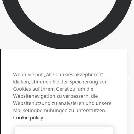
Kontakt mit SSAB Laser aufnehmen
Wenden Sie sich an uns
bei Fragen oder Anfragen
Wenn Sie auf „Alle Cookies akzeptieren“
klicken, stimmen Sie der Speicherung von
Download-Center
Cookies auf Ihrem Gerät zu, um die
Websitenavigation zu verbessern, die
Laden Sie Broschüren, Zertifikate und anderes Material
Websitenutzung zu analysieren und unsere
von SSAB herunter.
Marketingbemühungen zu unterstützen.
Zu den Downloads
Vertrieb
Cookie policy
Wenden Sie sich bei Fragen zum Verkauf und zu
Produktinformationen an Ihre Vertriebsabteilung