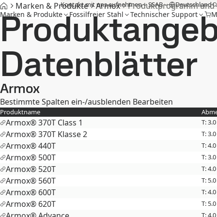
Kontakt mit uns aufnehmen
SSAB
Deutschland
Marken & Produkte
Armox
Produktprogramm und D
Produktangeb
Marken & Produkte
Fossilfreier Stahl
Technischer Support
M
Datenblätter
Armox
Bestimmte Spalten ein-/ausblenden
Bearbeiten
Produktname
Abme
Armox® 370T Class 1
T: 3.
Armox® 370T Klasse 2
T: 3.
Armox® 440T
T: 4.
Armox® 500T
T: 3.
Armox® 520T
T: 4.
Armox® 560T
T: 5.
Armox® 600T
T: 4.
Armox® 620T
T: 5.
Armox® Advance
T: 4.