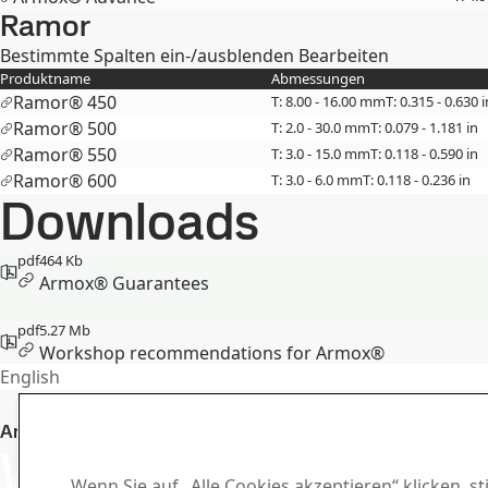
Ramor
Bestimmte Spalten ein-/ausblenden
Bearbeiten
Produktname
Abmessungen
Ramor® 450
T: 8.00 - 16.00 mm
T: 0.315 - 0.630 i
Ramor® 500
T: 2.0 - 30.0 mm
T: 0.079 - 1.181 in
Ramor® 550
T: 3.0 - 15.0 mm
T: 0.118 - 0.590 in
Ramor® 600
T: 3.0 - 6.0 mm
T: 0.118 - 0.236 in
Downloads
pdf
464 Kb
Armox® Guarantees
pdf
5.27 Mb
Workshop recommendations for Armox®
English
Downloa
Ansprechpartner Armox
Wenden Sie
Laden Sie Bros
Wenn Sie auf „Alle Cookies akzeptieren“ klicken, 