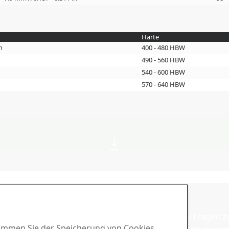
Härte
n
400 - 480 HBW
490 - 560 HBW
540 - 600 HBW
570 - 640 HBW
d-Center
Vertrieb
chüren, Zertifikate und
Wenden Sie sich bei Fragen 
stimmen Sie der Speicherung von Cookies