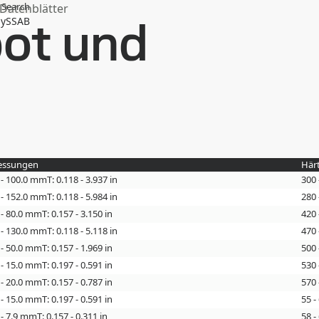
Search
atenblätter
ot und
ySSAB
ssungen
Här
0 - 100.0 mm
T: 0.118 - 3.937 in
300
0 - 152.0 mm
T: 0.118 - 5.984 in
280
0 - 80.0 mm
T: 0.157 - 3.150 in
420
0 - 130.0 mm
T: 0.118 - 5.118 in
470
0 - 50.0 mm
T: 0.157 - 1.969 in
500
0 - 15.0 mm
T: 0.197 - 0.591 in
530
0 - 20.0 mm
T: 0.157 - 0.787 in
570
0 - 15.0 mm
T: 0.197 - 0.591 in
55 -
0 - 7.9 mm
T: 0.157 - 0.311 in
58 -