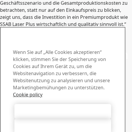
Geschäftsszenario und die Gesamtproduktionskosten zu
betrachten, statt nur auf den Einkaufspreis zu blicken,
zeigt uns, dass die Investition in ein Premiumprodukt wie
SSAB Laser Plus wirtschaftlich und qualitativ sinnvoll ist.“
Kontakt mit SSAB Laser aufnehmen
Wenden Sie sich an uns
bei Fragen oder Anfragen
Wenn Sie auf „Alle Cookies akzeptieren“
klicken, stimmen Sie der Speicherung von
Download-Center
Cookies auf Ihrem Gerät zu, um die
Websitenavigation zu verbessern, die
Laden Sie Broschüren, Zertifikate und anderes Material
Websitenutzung zu analysieren und unsere
von SSAB herunter.
Marketingbemühungen zu unterstützen.
Zu den Downloads
Vertrieb
Cookie policy
Wenden Sie sich bei Fragen zum Verkauf und zu
Produktinformationen an Ihre Vertriebsabteilung
Alle Cookies akzeptieren
Vertriebsabteilung kontaktieren
Tech Support
Alle ablehnen
Erhalten Sie Antworten von unserem erfahrenen