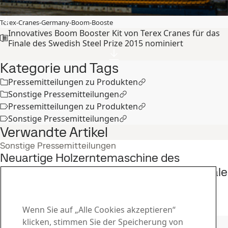
Terex-Cranes-Germany-Boom-Booste
Innovatives Boom Booster Kit von Terex Cranes für das
Finale des Swedish Steel Prize 2015 nominiert
Kategorie und Tags
Pressemitteilungen zu Produkten
Sonstige Pressemitteilungen
Pressemitteilungen zu Produkten
Sonstige Pressemitteilungen
Verwandte Artikel
Sonstige Pressemitteilungen
Neuartige Holzerntemaschine des
finnischen Herstellers Ponsse für das Finale
des Swedish Steel Prize 2015 nominiert
11
Nov
Swedish Steel Prize, Hardox, Strenx
Wenn Sie auf „Alle Cookies akzeptieren“
Die ganze Geschichte lesen
Kontakt zu SSAB
klicken, stimmen Sie der Speicherung von