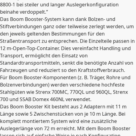
8800-1 bei steiler und langer Auslegerkonfiguration
beinahe verdoppelt.“
Das Boom Booster-System kann dank Bolzen- und
Stiftverbindungen ganz oder teilweise zerlegt werden, um
den jeweils geltenden Bestimmungen für den
Straßentransport zu entsprechen. Die Einzelteile passen in
12 m-Open-Top-Container. Dies vereinfacht Handling und
Transport, ermöglicht den Einsatz von
Standardtransportmitteln, senkt die benötigte Anzahl von
Fahrzeugen und reduziert so den Kraftstoffverbrauch.
Für Boom Booster-Komponenten (z. B. Träger, Rohre und
Bolzenverbindungen) werden verschiedene hochfeste
Stahlgüten wie Strenx 700MC, 770QL und 960QL, Strenx
700 und SSAB Domex 460NL verwendet.
Das Boom Booster Kit besteht aus 2 Adaptern mit 11 m
Länge sowie 5 Zwischenstücken von je 10 m Länge. Bei
komplett montiertem System wird eine zusätzliche
Auslegerlänge von 72 m erreicht. Mit dem Boom Booster
lassen sich auf einfache Weise je nach Konfiguration