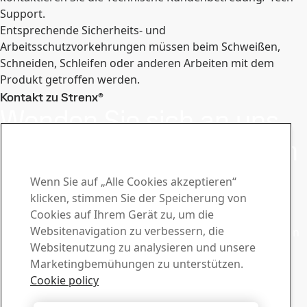
Support.
Entsprechende Sicherheits- und
Arbeitsschutzvorkehrungen müssen beim Schweißen,
Schneiden, Schleifen oder anderen Arbeiten mit dem
Produkt getroffen werden.
Kontakt zu Strenx®
Wenden Sie sich an uns
bei Fragen oder Anfragen
Bleiben Sie mit dem Strenx®
Wenn Sie auf „Alle Cookies akzeptieren“
Newsletter einen Schritt voraus
klicken, stimmen Sie der Speicherung von
Cookies auf Ihrem Gerät zu, um die
Abonnieren Sie unseren Newsletter und erhalten Sie die
Websitenavigation zu verbessern, die
neuesten Branchennachrichten, Produktaktualisierungen
Websitenutzung zu analysieren und unsere
und inspirierende Geschichten
Marketingbemühungen zu unterstützen.
Hier anmelden
Vertrieb
Cookie policy
Wenden Sie sich bei Fragen zum Verkauf und zu