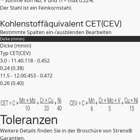
Summe von Nb, V und Ti = max 0.22%.
Erweitern
Der Stahl ist ein Feinkornstahl.
Kohlenstoffäquivalent CET(CEV)
Bestimmte Spalten ein-/ausblenden
Bearbeiten
Dicke (
mm
in
)
Dicke (
mm
in
)
Typ CET(CEV)
3.0 - 11.4
0.118 - 0.452
0.24 (0.38)
11.5 - 12.0
0.453 - 0.472
0.26 (0.40)
Erweitern
Toleranzen
Weitere Details finden Sie in der Broschüre von Strenx®
Garantien.