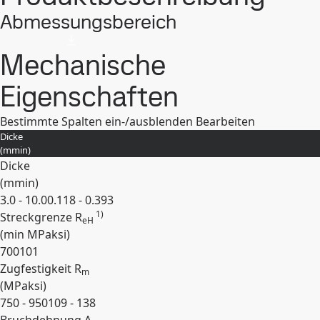
Abmessungsbereich
Mechanische
Eigenschaften
Bestimmte Spalten ein-/ausblenden
Bearbeiten
Dicke
(
mm
in
)
Dicke
(
mm
in
)
3.0 - 10.0
0.118 - 0.393
1)
Streckgrenze R
eH
(min
MPa
ksi
)
700
101
Zugfestigkeit R
m
(
MPa
ksi
)
750 - 950
109 - 138