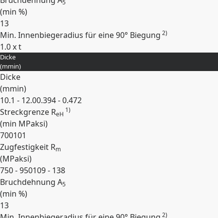
Bruchdehnung A
5
(min
%
)
13
2)
Min. Innenbiegeradius für eine 90° Biegung
1.0 x t
Dicke
Erweitern
(
mm
in
)
Dicke
(
mm
in
)
10.1 - 12.0
0.394 - 0.472
1)
Streckgrenze R
eH
(min
MPa
ksi
)
700
101
Zugfestigkeit R
m
(
MPa
ksi
)
750 - 950
109 - 138
Bruchdehnung A
5
(min
%
)
13
2)
Min. Innenbiegeradius für eine 90° Biegung