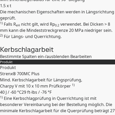
1.5 x t
Die mechanischen Eigenschaften werden in Längsrichtung
Erweitern
geprüft.
1)
Falls R
nicht gilt, wird Rp
verwendet. Bei Dicken > 8
eH
0.2
mm kann die Mindeststreckgrenze 20 MPa niedriger sein.
2)
Für Längs- und Querrichtung.
Kerbschlagarbeit
Bestimmte Spalten ein-/ausblenden
Bearbeiten
Produkt
Produkt
Strenx® 700MC Plus
Mind. Kerbschlagarbeit für Längsprüfung,
1)
Charpy V mit 10 x 10 mm Prüfkörper
40 J / -60 °C
29 ft-lbs / -76 °F
1)
Eine Kerbschlagprüfung in Querrichtung ist mit
Erweitern
besonderer Vereinbarung bei der Bestellung möglich. Die
minimale Kerbschlagarbeit für die Querprüfung beträgt 27