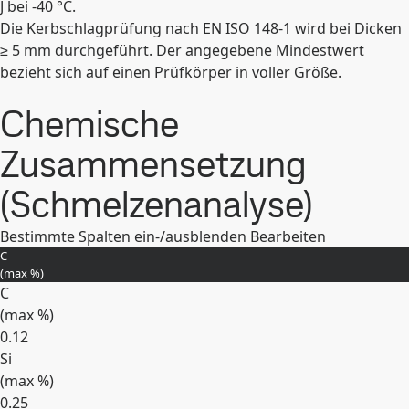
J bei -40 °C.
Die Kerbschlagprüfung nach EN ISO 148-1 wird bei Dicken
≥ 5 mm durchgeführt. Der angegebene Mindestwert
bezieht sich auf einen Prüfkörper in voller Größe.
Chemische
Zusammensetzung
(Schmelzenanalyse)
Bestimmte Spalten ein-/ausblenden
Bearbeiten
C
(max
%
)
C
(max
%
)
0.12
Si
(max
%
)
0.25