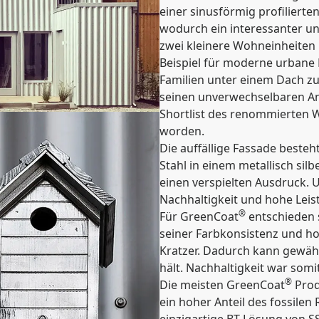
einer sinusförmig profilierte
wodurch ein interessanter un
zwei kleinere Wohneinheiten 
Beispiel für moderne urbane 
Familien unter einem Dach z
seinen unverwechselbaren Ansa
Shortlist des renommierten W
worden.
Die auffällige Fassade best
Stahl in einem metallisch sil
einen verspielten Ausdruck. 
Nachhaltigkeit und hohe Leis
®
Für GreenCoat
entschieden s
seiner Farbkonsistenz und h
Kratzer. Dadurch kann gewähr
hält. Nachhaltigkeit war somi
®
Die meisten GreenCoat
Prod
ein hoher Anteil des fossilen