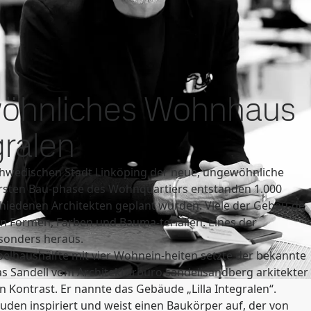
öhnliches Wohnhaus
gralen
schwedischen Stadt Linköping der neue, ungewöhnliche
r ersten Bau-phase des Wohnquartiers entstanden 1.000
hiedenen Architekten geplant wurden. Viele der Gebäu-de
n Formen, Farben und Bauma-terialien. Eines der
sonders heraus.
pelhaushälfte mit vier Wohnein-heiten setzte der bekannte
s Sandell vom Architekturbüro sandellsandberg arkitekter
en Kontrast. Er nannte das Gebäude „Lilla Integralen“.
äuden inspiriert und weist einen Baukörper auf, der von