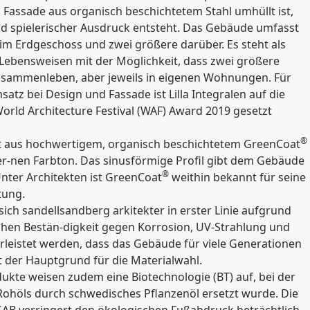
n Fassade aus organisch beschichtetem Stahl umhüllt ist,
d spielerischer Ausdruck entsteht. Das Gebäude umfasst
im Erdgeschoss und zwei größere darüber. Es steht als
Lebensweisen mit der Möglichkeit, dass zwei größere
usammenleben, aber jeweils in eigenen Wohnungen. Für
tz bei Design und Fassade ist Lilla Integralen auf die
orld Architecture Festival (WAF) Award 2019 gesetzt
®
eht aus hochwertigem, organisch beschichtetem GreenCoat
ber-nen Farbton. Das sinusförmige Profil gibt dem Gebäude
®
Unter Architekten ist GreenCoat
weithin bekannt für seine
tung.
ich sandellsandberg arkitekter in erster Linie aufgrund
ohen Bestän-digkeit gegen Korrosion, UV-Strahlung und
leistet werden, dass das Gebäude für viele Generationen
t der Hauptgrund für die Materialwahl.
ukte weisen zudem eine Biotechnologie (BT) auf, bei der
 Rohöls durch schwedisches Pflanzenöl ersetzt wurde. Die