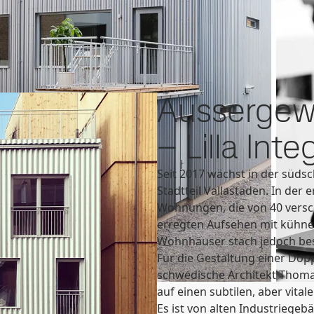
Search
tektur
ySSAB
Aussergew
– Lilla Inte
Seit 2017 wächst in der süd
Stadtteil Vallastaden. In de
Wohnungen, die von 40 versc
erregten Aufsehen mit kühne
Wohnhäuser stach jedoch be
Für die Gestaltung einer Dop
schwedische Architekt Thoma
auf einen subtilen, aber vital
Es ist von alten Industriegeb