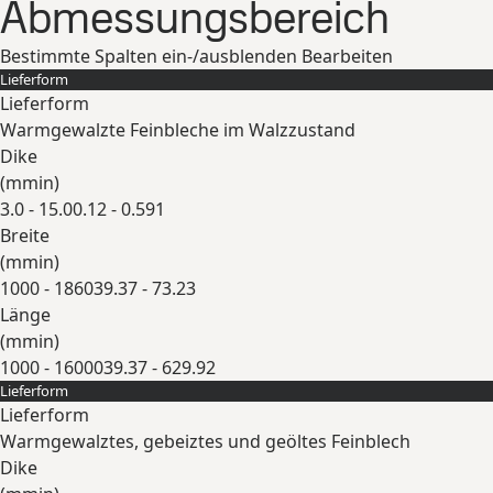
Abmessungsbereich
Bestimmte Spalten ein-/ausblenden
Bearbeiten
Lieferform
Lieferform
Warmgewalzte Feinbleche im Walzzustand
Dike
(
mm
in
)
3.0 - 15.0
0.12 - 0.591
Breite
(
mm
in
)
1000 - 1860
39.37 - 73.23
Länge
(
mm
in
)
1000 - 16000
39.37 - 629.92
Lieferform
Erweitern
Lieferform
Warmgewalztes, gebeiztes und geöltes Feinblech
Dike