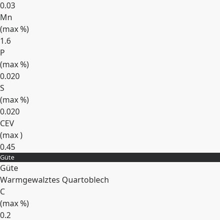
0.03
Mn
(max
%
)
1.6
P
(max
%
)
0.020
S
(max
%
)
0.020
CEV
(max )
0.45
Güte
Erweitern
Güte
Warmgewalztes Quartoblech
C
(max
%
)
0.2