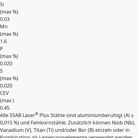
Si
(max
%
)
0.03
Mn
(max
%
)
1.6
P
(max
%
)
0.020
S
(max
%
)
0.020
CEV
(max )
0.45
®
Alle SSAB Laser
Plus Stähle sind aluminiumberuhigt (Al ≥
Erweitern
0,015 %) und Feinkornstähle. Zusätzlich können Niob (Nb),
Vanadium (V), Titan (Ti) und/oder Bor (B) einzeln oder in
Kombination als Legierungselemente verwendet werden.