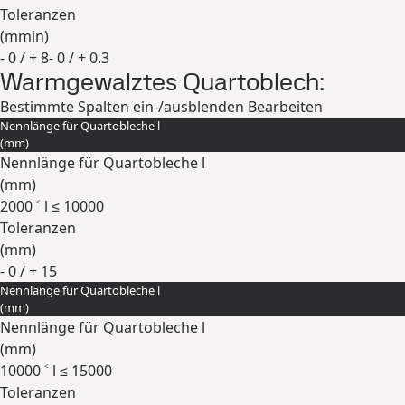
Toleranzen
(
mm
in
)
- 0 / + 8
- 0 / + 0.3
Warmgewalztes Quartoblech:
Erweitern
Bestimmte Spalten ein-/ausblenden
Bearbeiten
Nennlänge für Quartobleche l
(
mm
)
Nennlänge für Quartobleche l
(
mm
)
2000 ˂ l ≤ 10000
Toleranzen
(
mm
)
- 0 / + 15
Nennlänge für Quartobleche l
Erweitern
(
mm
)
Nennlänge für Quartobleche l
(
mm
)
10000 ˂ l ≤ 15000
Toleranzen