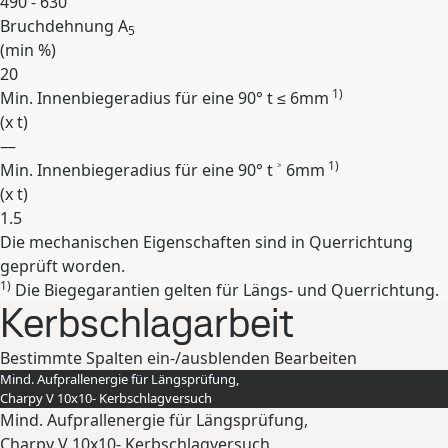
490 - 630
Bruchdehnung A
5
(min
%
)
20
1)
Min. Innenbiegeradius für eine 90° t ≤ 6mm
(
x t
)
—
1)
Min. Innenbiegeradius für eine 90° t ˃ 6mm
(
x t
)
1.5
Die mechanischen Eigenschaften sind in Querrichtung
Erweitern
geprüft worden.
1)
Die Biegegarantien gelten für Längs- und Querrichtung.
Kerbschlagarbeit
Bestimmte Spalten ein-/ausblenden
Bearbeiten
Mind. Aufprallenergie für Längsprüfung,
Charpy V 10x10- Kerbschlagversuch
Mind. Aufprallenergie für Längsprüfung,
Charpy V 10x10- Kerbschlagversuch