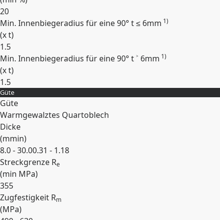
20
1)
Min. Innenbiegeradius für eine 90° t ≤ 6mm
(
x t
)
1.5
1)
Min. Innenbiegeradius für eine 90° t ˃ 6mm
(
x t
)
1.5
Güte
Erweitern
Güte
Warmgewalztes Quartoblech
Dicke
(
mm
in
)
8.0 - 30.0
0.31 - 1.18
Streckgrenze R
e
(min
MPa
)
355
Zugfestigkeit R
m
(
MPa
)