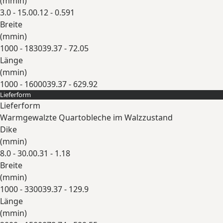
(
mm
in
)
3.0 - 15.0
0.12 - 0.591
Breite
(
mm
in
)
1000 - 1830
39.37 - 72.05
Länge
(
mm
in
)
1000 - 16000
39.37 - 629.92
Lieferform
Erweitern
Lieferform
Warmgewalzte Quartobleche im Walzzustand
Dike
(
mm
in
)
8.0 - 30.0
0.31 - 1.18
Breite
(
mm
in
)
1000 - 3300
39.37 - 129.9
Länge
(
mm
in
)