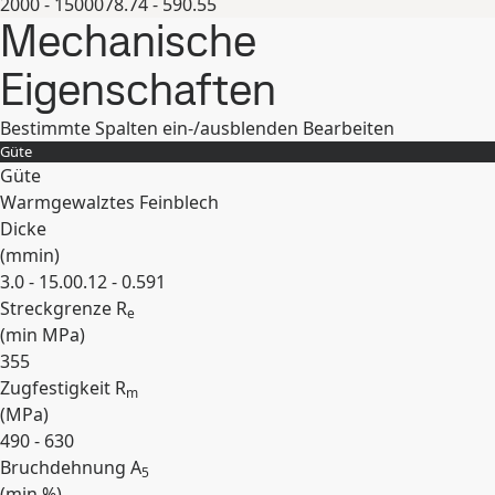
2000 - 15000
78.74 - 590.55
Mechanische
Erweitern
Eigenschaften
Bestimmte Spalten ein-/ausblenden
Bearbeiten
Güte
Güte
Warmgewalztes Feinblech
Dicke
(
mm
in
)
3.0 - 15.0
0.12 - 0.591
Streckgrenze R
e
(min
MPa
)
355
Zugfestigkeit R
m
(
MPa
)
490 - 630
Bruchdehnung A
5
(min
%
)