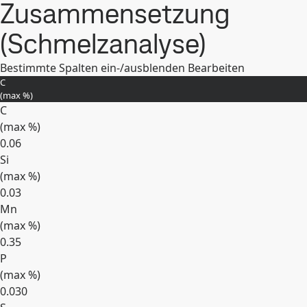
Zusammensetzung
(Schmelzanalyse)
Bestimmte Spalten ein-/ausblenden
Bearbeiten
C
(max
%
)
C
(max
%
)
0.06
Si
(max
%
)
0.03
Mn
(max
%
)
0.35
P
(max
%
)
0.030