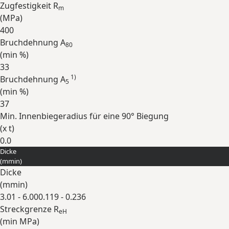
Zugfestigkeit R
m
(
MPa
)
400
Bruchdehnung A
80
(min
%
)
33
1)
Bruchdehnung A
5
(min
%
)
37
Min. Innenbiegeradius für eine 90° Biegung
(
x t
)
0.0
Dicke
Erweitern
(
mm
in
)
Dicke
(
mm
in
)
3.01 - 6.00
0.119 - 0.236
Streckgrenze R
eH
(min
MPa
)