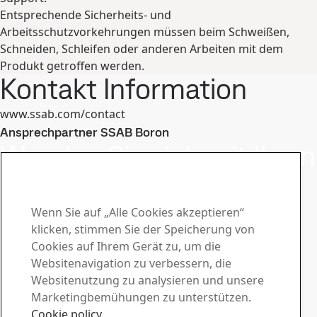
Entsprechende Sicherheits- und
Arbeitsschutzvorkehrungen müssen beim Schweißen,
Schneiden, Schleifen oder anderen Arbeiten mit dem
Produkt getroffen werden.
Kontakt Information
www.ssab.com/contact
Ansprechpartner SSAB Boron
Wenden Sie sich mit Ihren
Fragen und Anfragen an
uns
Wenn Sie auf „Alle Cookies akzeptieren“
klicken, stimmen Sie der Speicherung von
Download-Center
Cookies auf Ihrem Gerät zu, um die
Websitenavigation zu verbessern, die
Laden Sie Broschüren, Zertifikate und anderes Material
Websitenutzung zu analysieren und unsere
von SSAB herunter.
Marketingbemühungen zu unterstützen.
Zu den Downloads
Vertrieb
Cookie policy