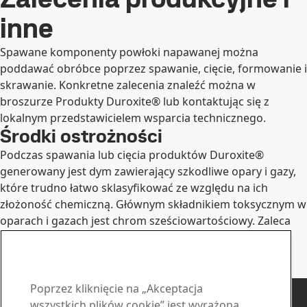
inne
Spawane komponenty powłoki napawanej można
poddawać obróbce poprzez spawanie, cięcie, formowanie i
skrawanie. Konkretne zalecenia znaleźć można w
broszurze Produkty Duroxite® lub kontaktując się z
lokalnym przedstawicielem wsparcia technicznego.
Środki ostrożności
Podczas spawania lub cięcia produktów Duroxite®
generowany jest dym zawierający szkodliwe opary i gazy,
które trudno łatwo sklasyfikować ze względu na ich
złożoność chemiczną. Głównym składnikiem toksycznym w
oparach i gazach jest chrom sześciowartościowy. Zaleca
się stosowanie właściwego sprzętu wentylacyjnego oraz
palników z odciągiem spalin, jak również odpowiednich
środków ochrony osobistej i dróg oddechowych.
Kontakt - Duroxite
Poprzez kliknięcie na „Akceptacja
wszystkich plików cookie” jest wyrażona