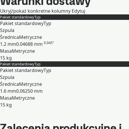
Warunki dostawy
Ukryj/pokaż konkretne kolumny
Edytuj
Pakiet standardowy
Typ
Pakiet standardowy
Typ
Szpula
Średnica
Metryczne
0.045"
1.2 mm
0.04688 mm
Masa
Metryczne
15 kg
Pakiet standardowy
Typ
Rozwiń
Pakiet standardowy
Typ
Szpula
Średnica
Metryczne
1.6 mm
0.06250 mm
Masa
Metryczne
15 kg
Rozwiń
Zalecenia produkcyjne i