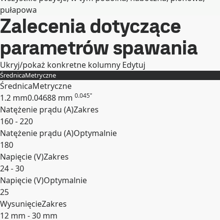
pułapowa
Zalecenia dotyczące
Rozwiń
parametrów spawania
Ukryj/pokaż konkretne kolumny
Edytuj
Średnica
Metryczne
Średnica
Metryczne
0.045"
1.2 mm
0.04688 mm
Natężenie prądu (A)
Zakres
160 - 220
Natężenie prądu (A)
Optymalnie
180
Napięcie (V)
Zakres
24 - 30
Napięcie (V)
Optymalnie
25
Wysunięcie
Zakres
12 mm - 30 mm