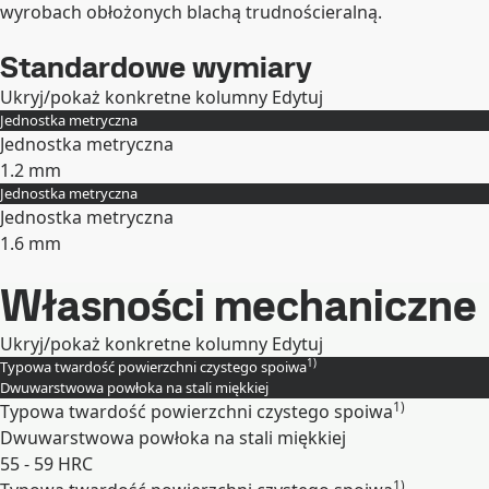
wyrobach obłożonych blachą trudnościeralną.
Standardowe wymiary
Ukryj/pokaż konkretne kolumny
Edytuj
Jednostka metryczna
Jednostka metryczna
1.2 mm
Jednostka metryczna
Rozwiń
Jednostka metryczna
1.6 mm
Rozwiń
Własności mechaniczne
Ukryj/pokaż konkretne kolumny
Edytuj
1)
Typowa twardość powierzchni czystego spoiwa
Dwuwarstwowa powłoka na stali miękkiej
1)
Typowa twardość powierzchni czystego spoiwa
Dwuwarstwowa powłoka na stali miękkiej
55 - 59 HRC
1)