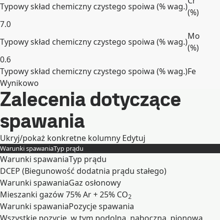
Cr
Typowy skład chemiczny czystego spoiwa (% wag.)
(
%
)
7.0
Mo
Typowy skład chemiczny czystego spoiwa (% wag.)
(
%
)
0.6
Typowy skład chemiczny czystego spoiwa (% wag.)
Fe
Wynikowo
Zalecenia dotyczące
Rozwiń
spawania
Ukryj/pokaż konkretne kolumny
Edytuj
Warunki spawania
Typ prądu
Warunki spawania
Typ prądu
DCEP (Biegunowość dodatnia prądu stałego)
Warunki spawania
Gaz osłonowy
Mieszanki gazów 75% Ar + 25% CO
2
Warunki spawania
Pozycje spawania
Wszystkie pozycje, w tym podolna, naboczna, pionowa,