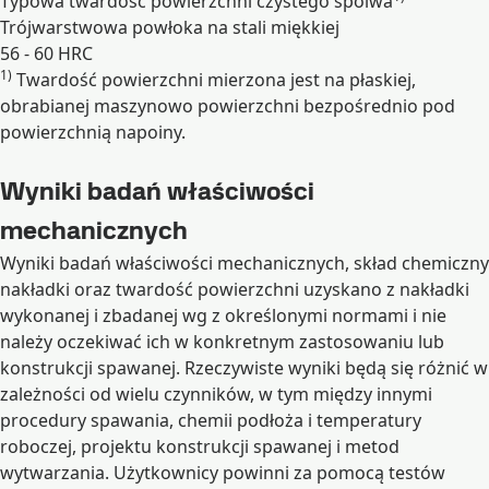
Typowa twardość powierzchni czystego spoiwa
Trójwarstwowa powłoka na stali miękkiej
56 - 60 HRC
1)
Twardość powierzchni mierzona jest na płaskiej,
Rozwiń
obrabianej maszynowo powierzchni bezpośrednio pod
powierzchnią napoiny.
Wyniki badań właściwości
mechanicznych
Wyniki badań właściwości mechanicznych, skład chemiczny
nakładki oraz twardość powierzchni uzyskano z nakładki
wykonanej i zbadanej wg z określonymi normami i nie
należy oczekiwać ich w konkretnym zastosowaniu lub
konstrukcji spawanej. Rzeczywiste wyniki będą się różnić w
zależności od wielu czynników, w tym między innymi
procedury spawania, chemii podłoża i temperatury
roboczej, projektu konstrukcji spawanej i metod
wytwarzania. Użytkownicy powinni za pomocą testów