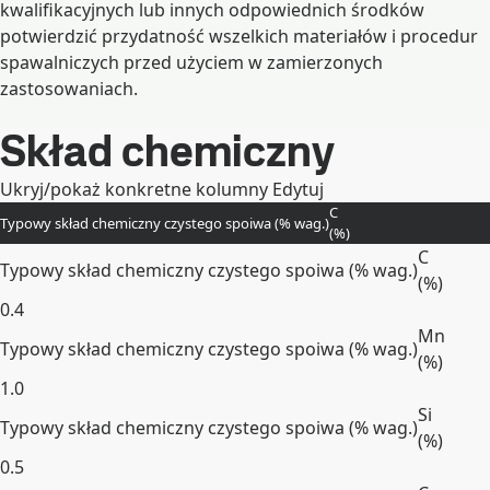
kwalifikacyjnych lub innych odpowiednich środków
potwierdzić przydatność wszelkich materiałów i procedur
spawalniczych przed użyciem w zamierzonych
zastosowaniach.
Skład chemiczny
Ukryj/pokaż konkretne kolumny
Edytuj
C
Typowy skład chemiczny czystego spoiwa (% wag.)
(
%
)
C
Typowy skład chemiczny czystego spoiwa (% wag.)
(
%
)
0.4
Mn
Typowy skład chemiczny czystego spoiwa (% wag.)
(
%
)
1.0
Si
Typowy skład chemiczny czystego spoiwa (% wag.)
(
%
)
0.5