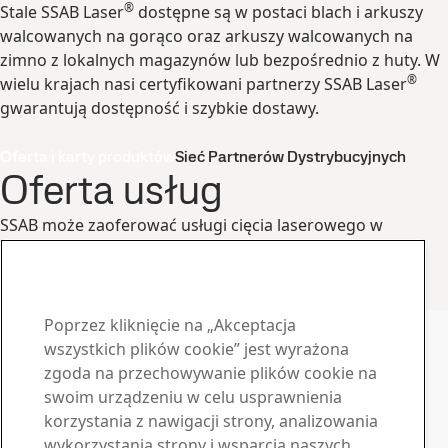
®
Stale SSAB Laser
dostępne są w postaci blach i arkuszy
walcowanych na gorąco oraz arkuszy walcowanych na
zimno z lokalnych magazynów lub bezpośrednio z huty. W
®
wielu krajach nasi certyfikowani partnerzy SSAB Laser
gwarantują dostępność i szybkie dostawy.
Oferta i karty produktów
Sieć Partnerów Dystrybucyjnych
Oferta usług
SSAB może zaoferować usługi cięcia laserowego w
naszych własnych centrach na całym świecie lub
dodatkowo w punktach partnerskich.
Dowiedz się więcej o naszej ofercie usług
Skontaktuj się w sprawie SSAB Laser
Poprzez kliknięcie na „Akceptacja
Skontaktuj się z nami
wszystkich plików cookie” jest wyrażona
zgoda na przechowywanie plików cookie na
Materiały do pobrania
swoim urządzeniu w celu usprawnienia
korzystania z nawigacji strony, analizowania
Pobierz broszury, certyfikaty i inne materiały SSAB
wykorzystania strony i wsparcia naszych
Przejdź do materiałów