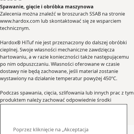
Spawanie, gięcie i obróbka maszynowa
Zalecenia można znaleźć w broszurach SSAB na stronie
www.hardox.com lub skontaktować się ze wsparciem
technicznym.
Hardox® HiTuf nie jest przeznaczony do dalszej obróbki
cieplnej. Swoje własności mechaniczne zawdzięcza
hartowaniu, a w razie konieczności także następującemu
po nim odpuszczaniu. Własności oferowane w czasie
dostawy nie będą zachowane, jeśli materiał zostanie
wystawiony na działanie temperatur powyżej 450ºC.
Podczas spawania, cięcia, szlifowania lub innych prac z tym
produktem należy zachować odpowiednie środki
ostrożności. Szlifowanie, zwłaszcza blach pokrytych
podkładem, może wywołać kurz ze względu na dużą
koncentrację cząsteczek
Skontaktuj się z Hardox
Poprzez kliknięcie na „Akceptacja