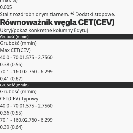
(max
%
)
0.005
)
Stal z rozdrobnionym ziarnem. *
Dodatki stopowe.
Rozwiń
Równoważnik węgla CET(CEV)
Ukryj/pokaż konkretne kolumny
Edytuj
Grubość (
mm
in
)
Grubość (
mm
in
)
Max CET(CEV)
40.0 - 70.0
1.575 - 2.7560
0.38 (0.56)
70.1 - 160.0
2.760 - 6.299
0.41 (0.67)
Grubość (
mm
in
)
Rozwiń
Grubość (
mm
in
)
CET(CEV) Typowy
40.0 - 70.0
1.575 - 2.7560
0.36 (0.55)
70.1 - 160.0
2.760 - 6.299
0.39 (0.64)