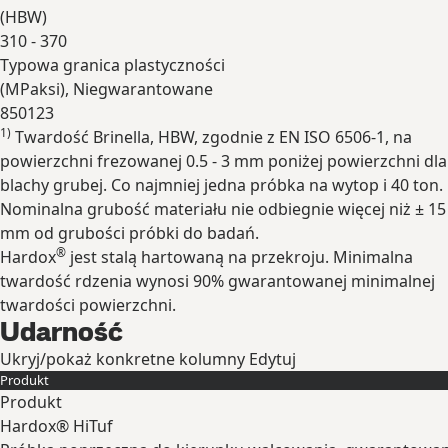
(
HBW
)
310 - 370
Typowa granica plastyczności
(
MPa
ksi
), Niegwarantowane
850
123
1)
Twardość Brinella, HBW, zgodnie z EN ISO 6506-1, na
Rozwiń
powierzchni frezowanej 0.5 - 3 mm poniżej powierzchni dla
blachy grubej. Co najmniej jedna próbka na wytop i 40 ton.
Nominalna grubość materiału nie odbiegnie więcej niż ± 15
mm od grubości próbki do badań.
®
Hardox
jest stalą hartowaną na przekroju. Minimalna
twardość rdzenia wynosi 90% gwarantowanej minimalnej
twardości powierzchni.
Udarność
Ukryj/pokaż konkretne kolumny
Edytuj
Produkt
Produkt
Hardox® HiTuf