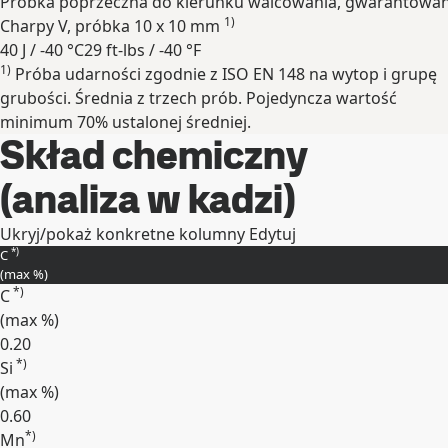
Próbka poprzeczna do kierunku walcowania, gwarantowan
1)
Charpy V, próbka 10 x 10 mm
40 J / -40 °C
29 ft-lbs / -40 °F
1)
Próba udarności zgodnie z ISO EN 148 na wytop i grupę
Rozwiń
grubości. Średnia z trzech prób. Pojedyncza wartość
minimum 70% ustalonej średniej.
Skład chemiczny
(analiza w kadzi)
Ukryj/pokaż konkretne kolumny
Edytuj
*)
C
(max
%
)
*)
C
(max
%
)
0.20
*)
Si
(max
%
)
0.60
*)
Mn