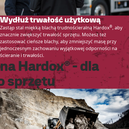
Wydłuż trwałość użytkową
®
Zastąp stal miękką blachą trudnościeralną Hardox
, aby
znacznie zwiększyć trwałość sprzętu. Możesz też
zastosować cieńsze blachy, aby zmniejszyć masę przy
jednoczesnym zachowaniu wyjątkowej odporności na
ścieranie i trwałości.
na Hardox® - dla
o sprzętu