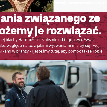
Poznaj zrównoważone zalety tr
ania związanego ze
ożemy je rozwiązać.
®
lnej blachy Hardox
- niezależnie od tego, czy używają
 Bez względu na to, z jakimi wyzwaniami mierzy się Twój
arkami w branży - i jesteśmy tutaj, aby pomóc także Tobie.