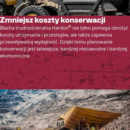
Zmniejsz koszty konserwacji
®
Blacha trudnościeralna Hardox
nie tylko pomaga obniżyć
koszty utrzymania i przestojów, ale także zapewnia
przewidywalną wydajność. Dzięki temu planowanie
konserwacji jest łatwiejsze, bardziej niezawodne i bardziej
ekonomiczne.