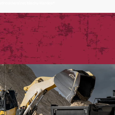
udnościeralnej blachy Hardox®