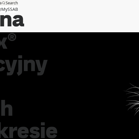
a
Search
lna
MySSAB
x®
cyjny
ch
resie