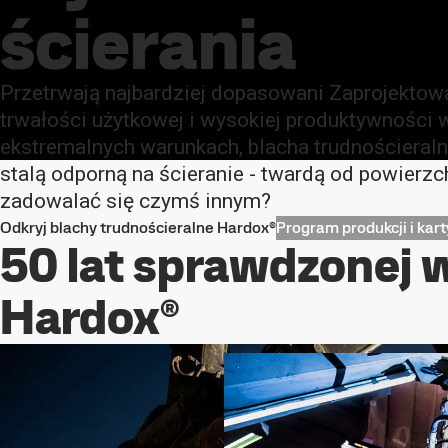
ścierania
Przetrwają najbardziej dopasowani Zaprojektow
trwałości użytkowej i wysokiej produktywności w
ekstremalnych warunkach, blacha trudnościeral
stalą odporną na ścieranie - twardą od powierzc
zadowalać się czymś innym?
Odkryj blachy trudnościeralne Hardox®
Program produkcji i kar
50 lat sprawdzonej w
Hardox®