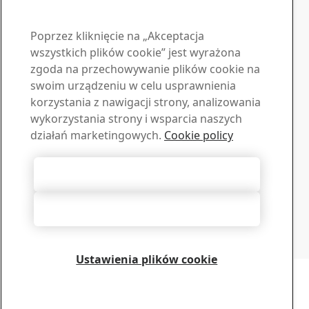
Poprzez kliknięcie na „Akceptacja
wszystkich plików cookie” jest wyrażona
zgoda na przechowywanie plików cookie na
Skontaktuj się z SSAB
swoim urządzeniu w celu usprawnienia
korzystania z nawigacji strony, analizowania
Skontaktuj się z nami
wykorzystania strony i wsparcia naszych
działań marketingowych.
Cookie policy
Jak możemy Ci pomóc?
Przeglądaj kontakty
Materiały do pobrania
Akceptuj wszystkie pliki cookie
Pobierz broszury, certyfikaty i inne materiały SSAB
Przejdź do materiałów
Odrzucenie wszystkich
Centrum subskrypcji
Zarządzaj swoimi newsletterami
Zapisz się
Ustawienia plików cookie
Copyright 2026
Oświadczenie o ochronie prywatności
-
Mapa strony
-
Warunki
użytkowania
-
Imprint
Cookie Options