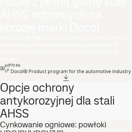
Pobierz pełną gamę stali
AHSS odpornych na
korozję marki Docol
Pobierz pełną listę ponad 50 powlekanych metalicznie stali
motoryzacyjnych dostępnych komercyjnie, a także 20
powlekanych stali AHSS, które oferujemy klientom do
testów.
pdf
70 Kb
Docol® Product program for the automotive industry
Opcje ochrony
antykorozyjnej dla stali
AHSS
Cynkowanie ogniowe: powłoki