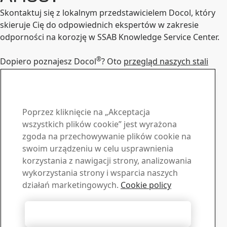
Skontaktuj się z lokalnym przedstawicielem Docol, który
skieruje Cię do odpowiednich ekspertów w zakresie
odporności na korozję w SSAB Knowledge Service Center.
®
Dopiero poznajesz Docol
? Oto
przegląd naszych stali
motoryzacyjnych
.
Skontaktuj się z przedstawicielem marki Docol
Skontaktuj się z SSAB Docol
Poprzez kliknięcie na „Akceptacja
Skontaktuj się z nami
wszystkich plików cookie” jest wyrażona
zgoda na przechowywanie plików cookie na
Materiały do pobrania
swoim urządzeniu w celu usprawnienia
korzystania z nawigacji strony, analizowania
Pobierz broszury, certyfikaty i inne materiały SSAB
wykorzystania strony i wsparcia naszych
Przejdź do materiałów
Sprzedaż
działań marketingowych.
Cookie policy
Skontaktuj się z nami, jeśli potrzebujesz informacji lub
oferty
Akceptuj wszystkie pliki cookie
Skontaktuj się z nami