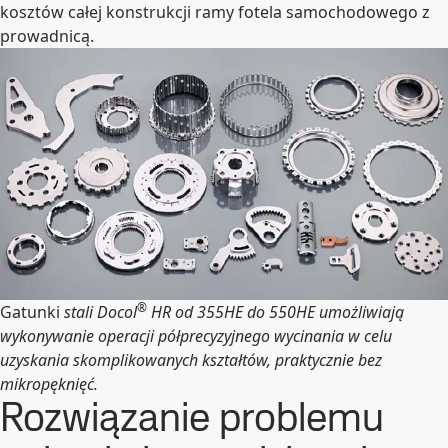
kosztów całej konstrukcji ramy fotela samochodowego z
prowadnicą.
®
Gatunki
stali Docol
HR od 355HE do 550HE umożliwiają
wykonywanie operacji półprecyzyjnego wycinania w celu
uzyskania skomplikowanych kształtów, praktycznie bez
mikropęknięć.
Rozwiązanie problemu