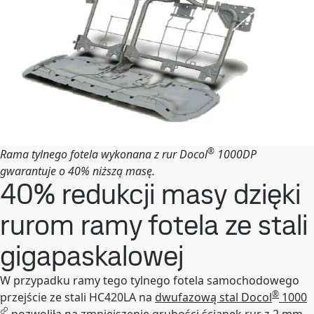
®
Rama tylnego fotela wykonana z rur Docol
1000DP
gwarantuje o 40% niższą masę.
40% redukcji masy dzięki
rurom ramy fotela ze stali
gigapaskalowej
W przypadku ramy tego tylnego fotela samochodowego
®
przejście ze stali HC420LA na
dwufazową stal Docol
1000
pozwoliła na zmniejszenie grubości ścianek rur z 2 mm