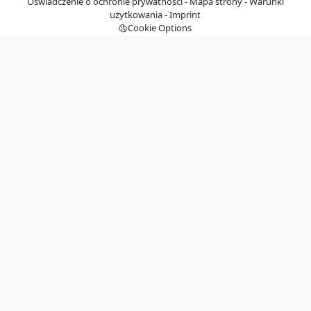
Oświadczenie o ochronie prywatności
-
Mapa strony
-
Warunki
użytkowania
-
Imprint
Cookie Options