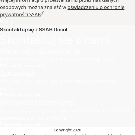
Więcej informacji o przetwarzaniu przez nas danych
osobowych można znaleźć w
oświadczeniu o ochronie
prywatności SSAB
Wyślij
Skontaktuj się z SSAB Docol
Skontaktuj się z nami
Materiały do pobrania
Pobierz broszury, certyfikaty i inne materiały SSAB
Przejdź do materiałów
Sprzedaż
Skontaktuj się z nami, jeśli potrzebujesz informacji lub
oferty
Skontaktuj się z nami
Wsparcie techniczne
Nasz doświadczony zespół wsparcia technicznego udzieli
odpowiedzi na Twoje pytania
Skontaktuj się z nami
Copyright 2026