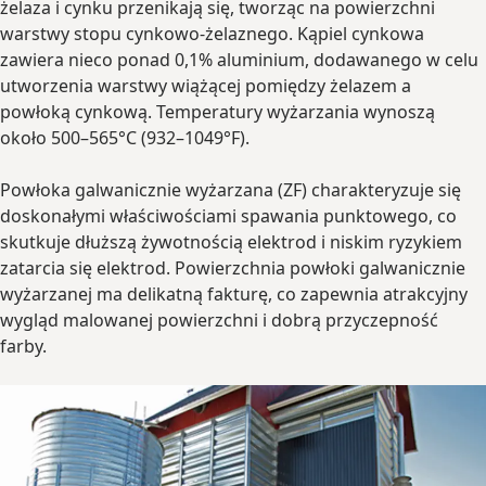
żelaza i cynku przenikają się, tworząc na powierzchni
warstwy stopu cynkowo-żelaznego. Kąpiel cynkowa
zawiera nieco ponad 0,1% aluminium, dodawanego w celu
utworzenia warstwy wiążącej pomiędzy żelazem a
powłoką cynkową. Temperatury wyżarzania wynoszą
około 500–565°C (932–1049°F).
Powłoka galwanicznie wyżarzana (ZF) charakteryzuje się
doskonałymi właściwościami spawania punktowego, co
skutkuje dłuższą żywotnością elektrod i niskim ryzykiem
zatarcia się elektrod. Powierzchnia powłoki galwanicznie
wyżarzanej ma delikatną fakturę, co zapewnia atrakcyjny
wygląd malowanej powierzchni i dobrą przyczepność
farby.