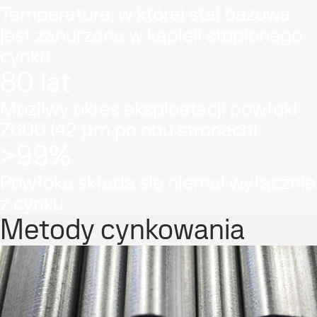
Temperatura, w której stal bazowa
jest zanurzana w kąpieli stopionego
cynku
80 lat
Możliwy okres eksploatacji powłoki
Z600 (42 µm po obu stronach)
>99%
Powłoka składa się niemal wyłącznie
z cynku
Metody cynkowania