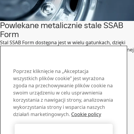
Powlekane metalicznie stale SSAB
Form
Stal SSAB Form dostępna jest w wielu gatunkach, dzięki
czemu łatwiej jest znaleźć rozwiązanie optymalne dla danej
produkcji i parametrów wyrobu końcowego. Stal SSAB
Form dostarczana jest w postaci taśm walcowanych na
gorąco i na zimno, gatunków powlekanych metalicznie
Poprzez kliknięcie na „Akceptacja
oraz rur. Stal może być dostarczana z antykorozyjnym
wszystkich plików cookie” jest wyrażona
zabezpieczeniem powierzchni lub bez zabezpieczenia.
zgoda na przechowywanie plików cookie na
Skontaktuj się z SSAB
swoim urządzeniu w celu usprawnienia
korzystania z nawigacji strony, analizowania
Skontaktuj się z nami
wykorzystania strony i wsparcia naszych
działań marketingowych.
Cookie policy
Jak możemy Ci pomóc?
Przeglądaj kontakty
Materiały do pobrania
Akceptuj wszystkie pliki cookie