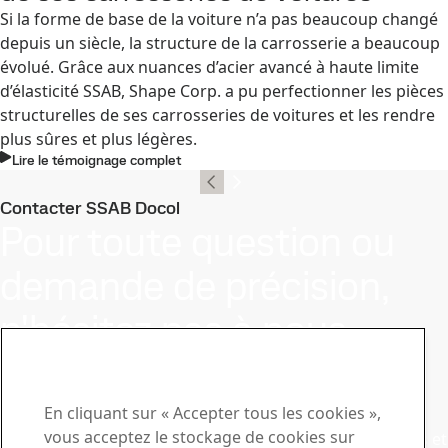
Si la forme de base de la voiture n’a pas beaucoup changé
depuis un siècle, la structure de la carrosserie a beaucoup
évolué. Grâce aux nuances d’acier avancé à haute limite
d’élasticité SSAB, Shape Corp. a pu perfectionner les pièces
structurelles de ses carrosseries de voitures et les rendre
plus sûres et plus légères.
Lire le témoignage complet
Contacter SSAB Docol
Pour toute question ou
demande de précision,
n'hésitez pas à nous
contacter.
Centre de téléchargement
En cliquant sur « Accepter tous les cookies »,
vous acceptez le stockage de cookies sur
Recherchez et téléchargez des brochures, des certificats et