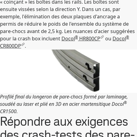
« coinçant » les boîtes dans les rails. Les boîtes sont
ensuite vissées selon la direction Y. Dans un cas, par
exemple, l'élimination des deux plaques d'ancrage a
permis de réduire le poids de l'ensemble du système de
pare-chocs avant de 2,5 kg. Les nuances d'acier suggérées
®
®
pour la crash box incluent
Docol
HR800CP
ou
Docol
CR800DP
.
Profilé final du longeron de pare-chocs formé par laminage,
®
soudéé au laser et plié en 3D en acier martensitique Docol
CR1500.
Répondre aux exigences
des crash-tests des pare-