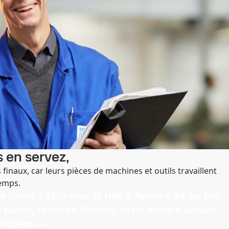
 en servez,
s finaux, car leurs pièces de machines et outils travaillent
temps.
l’acier 1.2379 avec 56 HRC à Toolox® 44. Au lieu
0 pièces, l'outil en Toolox® 44 ne montre aucune
0 pièces. »