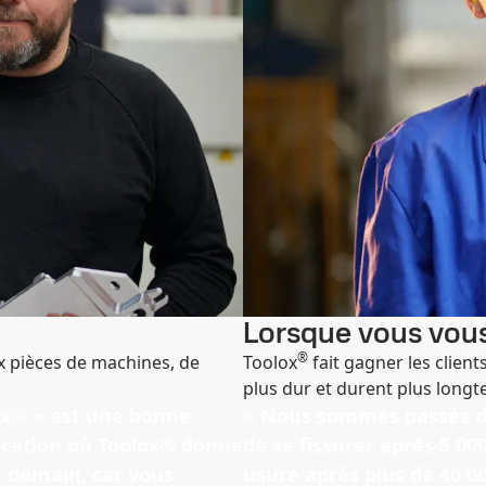
Lorsque vous vous
®
ux pièces de machines, de
Toolox
fait gagner les client
plus dur et durent plus long
lox® » est une bonne
« Nous sommes passés de 
lication où Toolox® donne
de se fissurer après 5 00
le demain, car vous
usure après plus de 40 00