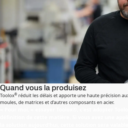
Quand vous la produisez
®
Toolox
réduit les délais et apporte une haute précision a
moules, de matrices et d’autres composants en acier.
« Pour moi, « essayer Toolox®, c'est adopter Too
définition de cette matière. Si vous avez une app
la solution aujourd’hui, cette solution sera valab