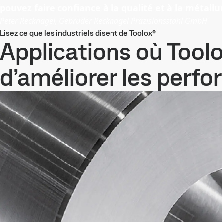
pouvez faire confiance à la qualité et à la métallu
Peter Recknagel, Gebrüder Recknagel Präzisionsstahl GmbH
Lisez ce que les industriels disent de Toolox®
Applications où Tool
d’améliorer les perf