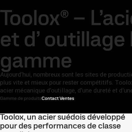
SSAB
Contact
Marques et produits
Toolox
Toolox® – L’aci
Marques et produits
Acier sans énergie fossile
Support techni
et d’ outillage
gamme
Aujourd’hui, nombreux sont les sites de producti
plus vite et mieux pour rester compétitifs. Tool
acier mécanique d’outillage, d’une dureté et d’un
Gamme de produits
Contact Ventes
Toolox, un acier suédois développé
pour des performances de classe