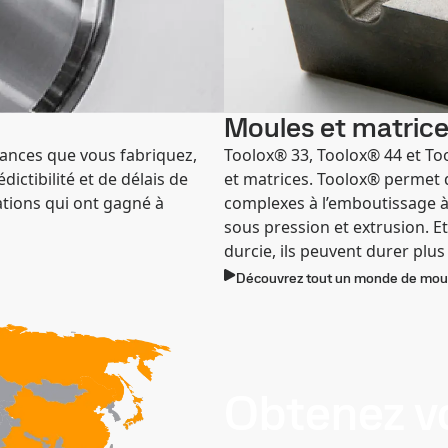
Moules et matric
mances que vous fabriquez,
Toolox® 33, Toolox® 44 et To
ictibilité et de délais de
et matrices. Toolox® permet d
tions qui ont gagné à
complexes à l’emboutissage à
sous pression et extrusion. E
durcie, ils peuvent durer plu
Découvrez tout un monde de moul
Obtenez v