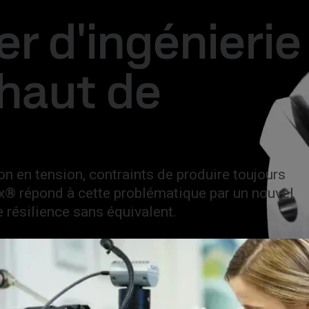
Français
Search
er d'ingénierie
que
MySSAB
 haut de
on en tension, contraints de produire toujours
ox® répond à cette problématique par un nouvel
e résilience sans équivalent.