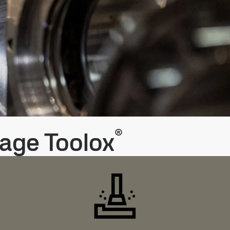
®
lage Toolox