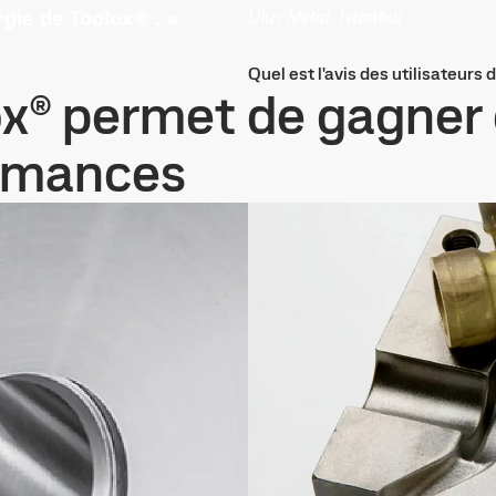
rgie de Toolox® . »
Ulus Metal, Istanbul
Quel est l'avis des utilisateurs 
ox® permet de gagner
ormances