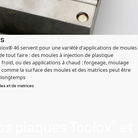
es
olox® 46 servent pour une variété d'applications de moules
e tout faire : des moules à injection de plastique
 froid, ou des applications à chaud : forgeage, moulage
t comme la surface des moules et des matrices peut être
s longtemps
es et de matrices
®
os plaques Toolox
et