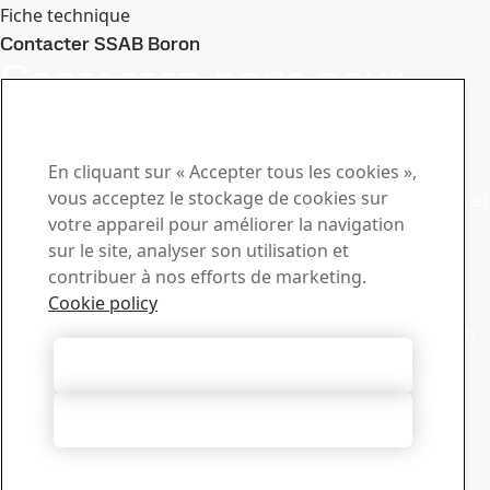
Fiche technique
Contacter SSAB Boron
Développer
Contactez-nous pour
toute question
Centre de téléchargement
En cliquant sur « Accepter tous les cookies »,
vous acceptez le stockage de cookies sur
Recherchez et téléchargez des brochures, des certificats et
votre appareil pour améliorer la navigation
autres documents SSAB.
sur le site, analyser son utilisation et
Accéder aux téléchargements
Ventes
contribuer à nos efforts de marketing.
Cookie policy
Contactez notre service d’assistance commerciale pour
toute demande de renseignements ou d’informations sur
les produits
Autoriser tous les cookies
Service commercial
Support technique
Tout refuser
Obtenez les réponses dont vous avez besoin auprès de
l’équipe expérimentée de notre support technique
Contacter le support technique