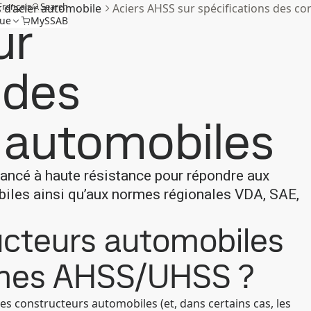
Français
Search
 d’acier automobile
Aciers AHSS sur spécifications des c
ur
que
MySSAB
 des
 automobiles
vancé à haute résistance pour répondre aux
iles ainsi qu’aux normes régionales VDA, SAE,
cteurs automobiles
ormes AHSS/UHSS ?
es constructeurs automobiles (et, dans certains cas, les