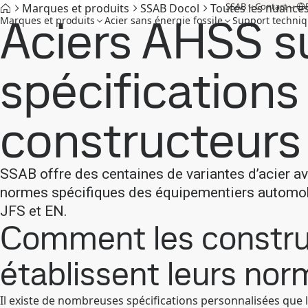
SSAB
Contact
Marques et produits
SSAB Docol
Toutes les nuances
Aciers AHSS s
Marques et produits
Acier sans énergie fossile
Support techni
spécifications
constructeurs
SSAB offre des centaines de variantes d’acier a
normes spécifiques des équipementiers automob
JFS et EN.
Comment les constru
établissent leurs n
Il existe de nombreuses spécifications personnalisées que l