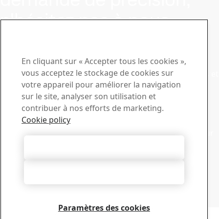
n'hésitez pas à nous
contacter.
Centre de téléchargement
En cliquant sur « Accepter tous les cookies »,
vous acceptez le stockage de cookies sur
Recherchez et téléchargez des brochures, des certificats et
votre appareil pour améliorer la navigation
autres documents SSAB.
sur le site, analyser son utilisation et
Accéder aux téléchargements
Ventes
contribuer à nos efforts de marketing.
Cookie policy
Contactez notre service d’assistance commerciale pour
toute demande de renseignements ou d’informations sur
les produits
Autoriser tous les cookies
Service commercial
Support technique
Tout refuser
Obtenez les réponses dont vous avez besoin auprès de
l’équipe expérimentée de notre support technique
Contacter le support technique
Paramètres des cookies
Copyright 2026