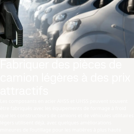
Fabriquer des pièces de
camion légères à des prix
attractifs
Les composants en acier AHSS et UHSS peuvent souvent
être fabriqués avec les équipements de formage à froid
que les constructeurs de camions et de véhicules utilitaires
légers utilisent déjà, avec quelques améliorations
mineures de l’outillage pour les matières à plus haute