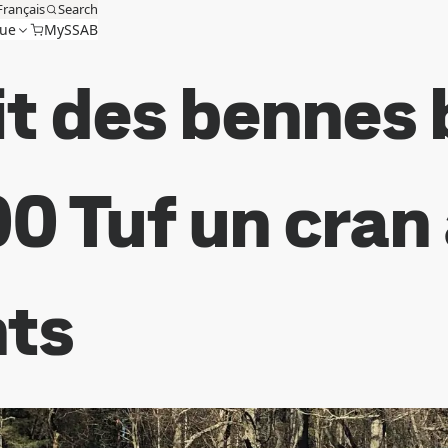
Français
Search
que
MySSAB
it des bennes
0 Tuf un cran
nts