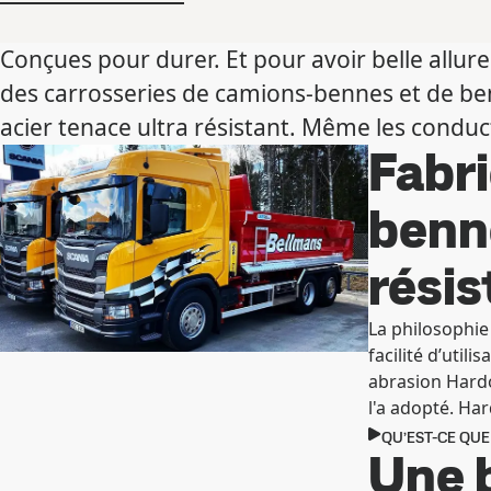
Conçues pour durer. Et pour avoir belle allur
des carrosseries de camions-bennes et de b
acier tenace ultra résistant. Même les conduc
Fabri
benn
rési
La philosophie
facilité d’util
abrasion Hard
l'a adopté. Ha
QU’EST-CE QUE
Une b