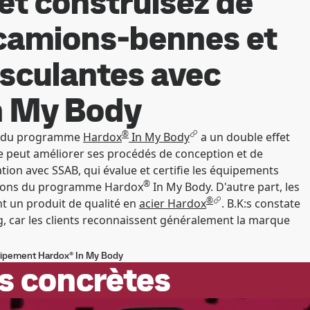
et construisez de
 camions-bennes et
sculantes avec
n My Body
®
re du programme
Hardox
In My Body
a un double effet
ise peut améliorer ses procédés de conception et de
tion avec SSAB, qui évalue et certifie les équipements
®
ations du programme Hardox
In My Body. D'autre part, les
®
nt un produit de qualité en
acier Hardox
. B.K:s constate
g, car les clients reconnaissent généralement la marque
uipement Hardox® In My Body
ns concrètes