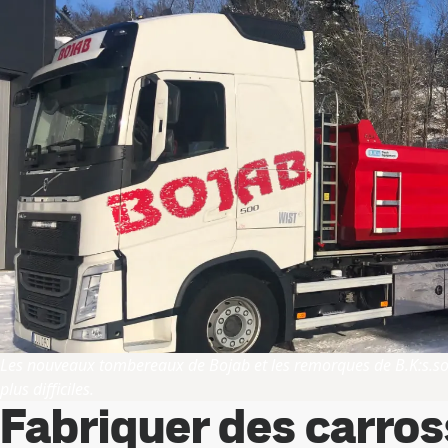
Les nouveaux tombereaux de Bojab et les remorques de B.K:s.son
plus difficiles.
Fabriquer des carros