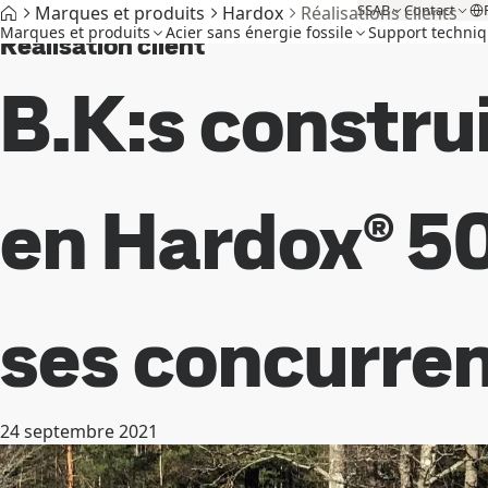
SSAB
Contact
Marques et produits
Hardox
Réalisations clients
Marques et produits
Acier sans énergie fossile
Support techni
Réalisation client
B.K:s constru
en Hardox® 50
ses concurre
24 septembre 2021