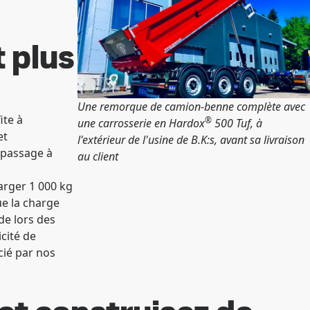
 plus
Une remorque de camion-benne complète avec
ite à
®
une carrosserie en Hardox
500 Tuf, à
et
l'extérieur de l'usine de B.K:s, avant sa livraison
 passage à
au client
arger 1 000 kg
ue la charge
de lors des
icité de
cié par nos