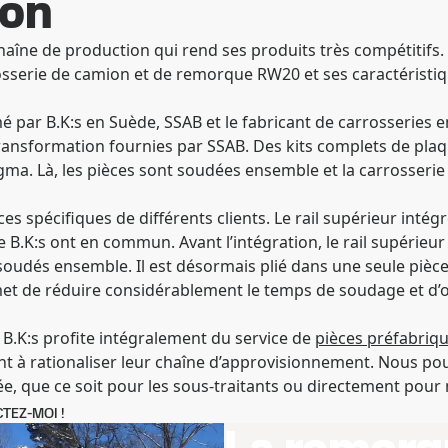
ion
 chaîne de production qui rend ses produits très compétitifs
rosserie de camion et de remorque RW20 et ses caractéristi
 par B.K:s en Suède, SSAB et le fabricant de carrosseries e
transformation fournies par SSAB. Des kits complets de pla
igma. Là, les pièces sont soudées ensemble et la carrosserie 
 spécifiques de différents clients. Le rail supérieur intégr
B.K:s ont en commun. Avant l’intégration, le rail supérieur 
s soudés ensemble. Il est désormais plié dans une seule pièc
ermet de réduire considérablement le temps de soudage et d’
« B.K:s profite intégralement du service de
pièces préfabriq
nt à rationaliser leur chaîne d’approvisionnement. Nous po
e, que ce soit pour les sous-traitants ou directement pour n
TEZ-MOI !