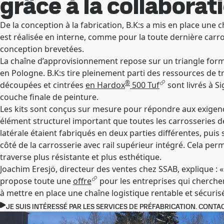
grâce à la collaborat
De la conception à la fabrication, B.K:s a mis en place une
est réalisée en interne, comme pour la toute dernière car
conception brevetées.
La chaîne d’approvisionnement repose sur un triangle formé
en Pologne. B.K:s tire pleinement parti des ressources de 
®
découpées et cintrées
en Hardox
500 Tuf
sont livrés à S
couche finale de peinture.
Les kits sont conçus sur mesure pour répondre aux exigences
élément structurel important que toutes les carrosseries de 
latérale étaient fabriqués en deux parties différentes, pui
côté de la carrosserie avec rail supérieur intégré. Cela p
traverse plus résistante et plus esthétique.
Joachim Eresjö, directeur des ventes chez SSAB, explique : 
propose toute une
offre
pour les entreprises qui cherche
à mettre en place une chaîne logistique rentable et sécurisé
JE SUIS INTÉRESSÉ PAR LES SERVICES DE PRÉFABRICATION. CONTAC