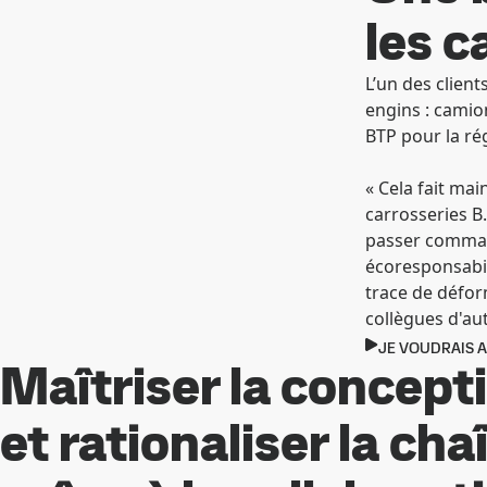
les 
L’un des clien
engins : camio
BTP pour la ré
« Cela fait ma
carrosseries B
passer comman
écoresponsabil
trace de déform
collègues d'aut
JE VOUDRAIS A
Maîtriser la concep
et rationaliser la c