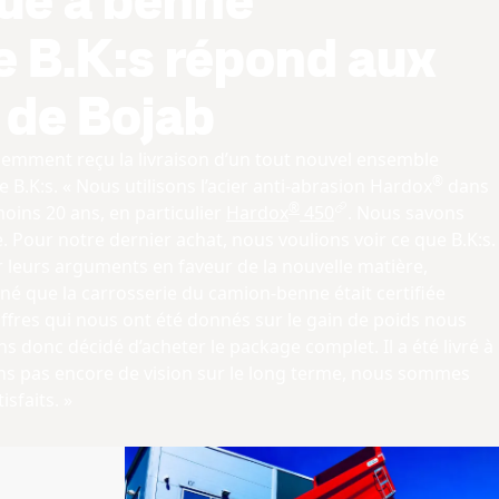
ue à benne
e B.K:s répond aux
 de Bojab
cemment reçu la livraison d’un tout nouvel ensemble
®
.K:s. « Nous utilisons l’acier anti-abrasion Hardox
dans
®
ins 20 ans, en particulier
Hardox
450
. Nous savons
Pour notre dernier achat, nous voulions voir ce que B.K:s.
loir leurs arguments en faveur de la nouvelle matière,
gné que la carrosserie du camion-benne était certifiée
hiffres qui nous ont été donnés sur le gain de poids nous
 donc décidé d’acheter le package complet. Il a été livré à
s pas encore de vision sur le long terme, nous sommes
sfaits. »