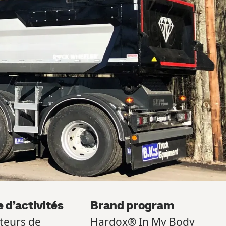
 d’activités
Brand program
teurs de
Hardox® In My Body