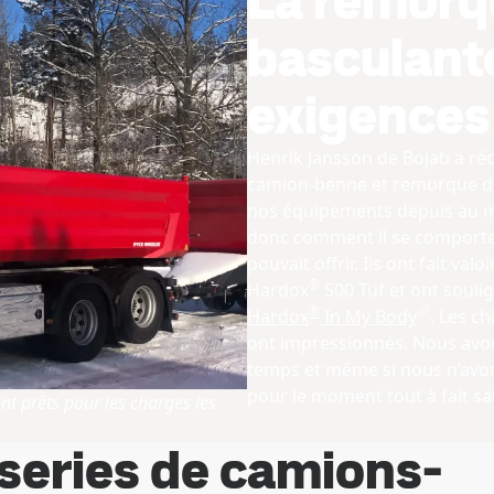
La remorq
basculant
exigences
Henrik Jansson de Bojab a ré
camion-benne et remorque de B
nos équipements depuis au mo
donc comment il se comporte. 
pouvait offrir. Ils ont fait va
®
Hardox
500 Tuf et ont souli
®
Hardox
In My Body
. Les c
ont impressionnés. Nous avons
temps et même si nous n’avon
pour le moment tout à fait sati
t prêts pour les charges les
series de camions-