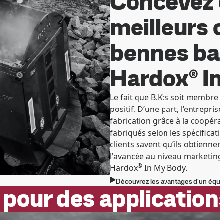
Concevez 
meilleurs
bennes ba
Hardox® I
Le fait que B.K:s soit memb
positif. D’une part, l’entrepr
fabrication grâce à la coopéra
fabriqués selon les spécific
clients savent qu’ils obtienne
l'avancée au niveau marketin
®
Hardox
In My Body.
Découvrez les avantages d'un éq
 pour des applicatio