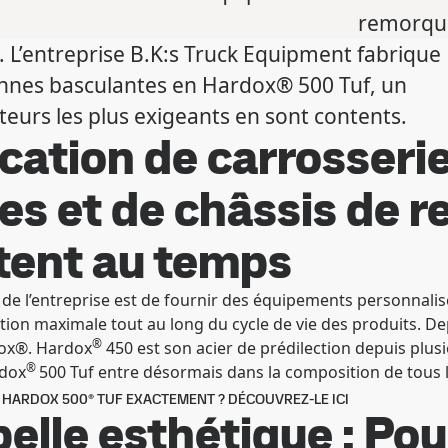
remorque
e. L’entreprise B.K:s Truck Equipment fabrique
ennes basculantes en Hardox® 500 Tuf, un
teurs les plus exigeants en sont contents.
cation de carrosseri
es et de châssis de 
stent au temps
 de l’entreprise est de fournir des équipements personnalis
isation maximale tout au long du cycle de vie des produits. Dep
®
ox®. Hardox
450 est son acier de prédilection depuis plu
®
rdox
500 Tuf entre désormais dans la composition de tous le
 HARDOX 500® TUF EXACTEMENT ? DÉCOUVREZ-LE ICI
elle esthétique : Po