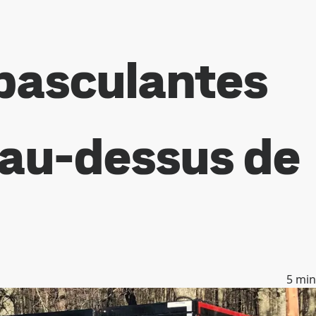
 basculantes
 au-dessus de
5
min