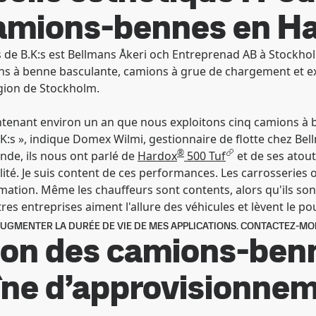
camions-bennes en Ha
ts de B.K:s est Bellmans Åkeri och Entreprenad AB à Stockhol
ns à benne basculante, camions à grue de chargement et exca
gion de Stockholm.
intenant environ un an que nous exploitons cinq camions à
.K:s », indique Domex Wilmi, gestionnaire de flotte chez Be
®
de, ils nous ont parlé de
Hardox
500 Tuf
et de ses atou
ité. Je suis content de ces performances. Les carrosseries 
ation. Même les chauffeurs sont contents, alors qu'ils sont en
res entreprises aiment l'allure des véhicules et lèvent le po
UGMENTER LA DURÉE DE VIE DE MES APPLICATIONS. CONTACTEZ-MOI
tion des camions-ben
haîne d’approvisionne