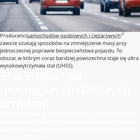
Producenci
samochodów osobowych i ciężarowych
zawsze szukają sposobów na zmniejszenie masy przy
jednoczesnej poprawie bezpieczeństwa pojazdu. To
obszar, w którym coraz bardziej powszechna staje się ultra
wysokowytrzymała stal (UHSS).
®
Stal Strenx
dla
mocniejszych i lżejszych
urządzeń
®
Stal Strenx
oferuje jeden z największych na świecie wybór
stali konstrukcyjnych, jeśli chodzi o wytrzymałość i zakres
wymiarów. Dostępna jest w zakresie granicy plastyczności
od 600 do 1300 MPa.