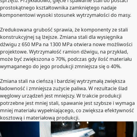
sprzętu. Przykładowo, gięcie i spawanie stali do postaci
prostokątnego kształtownika zamkniętego nadaje
komponentowi wysoki stosunek wytrzymałości do masy.
Zredukowana grubość sprawia, że komponenty ze stali
konstrukcyjnej są lżejsze. Zmiana stali dla wysięgnika
dźwigu z 650 MPa na 1300 MPa otwiera nowe możliwości
projektowe. Wytrzymałość ramion dźwigu, na przykład,
może być zwiększona o 70%, podczas gdy ilość materiału
wymaganego do jego produkcji zmniejsza się o 40%.
Zmiana stali na cieńszą i bardziej wytrzymałą zwiększa
ładowność i zmniejsza zużycie paliwa. W rezultacie ślad
węglowy urządzeń jest mniejszy. W trakcie produkcji
potrzebne jest mniej stali, spawanie jest szybsze i wymaga
mniej materiału wypełniającego, co zwiększa efektywność
kosztową i materiałową produkcji.