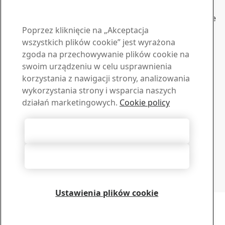
MPa
SSAB Multisteel to stal konstrukcyjna, która spełnia wiele
Poprzez kliknięcie na „Akceptacja
amerykańskich i europejskich norm konstrukcyjnych,
wszystkich plików cookie” jest wyrażona
budowy statków i zbiorników ciśnieniowych dla stali 355
zgoda na przechowywanie plików cookie na
MPa.
Skontaktuj się z SSAB
swoim urządzeniu w celu usprawnienia
korzystania z nawigacji strony, analizowania
Skontaktuj się z nami
wykorzystania strony i wsparcia naszych
działań marketingowych.
Cookie policy
Jak możemy Ci pomóc?
Przeglądaj kontakty
Materiały do pobrania
Akceptuj wszystkie pliki cookie
Pobierz broszury, certyfikaty i inne materiały SSAB
Przejdź do materiałów
Odrzucenie wszystkich
Centrum subskrypcji
Zarządzaj swoimi newsletterami
Zapisz się
Ustawienia plików cookie
Copyright 2026
Oświadczenie o ochronie prywatności
-
Mapa strony
-
Warunki
użytkowania
-
Imprint