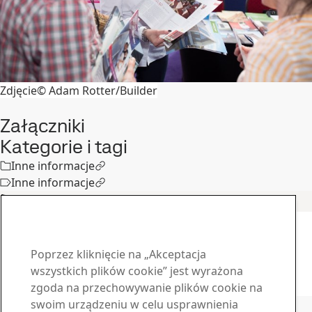
Zdjęcie© Adam Rotter/Builder
Załączniki
Kategorie i tagi
Inne informacje
Inne informacje
Podobne artykuły
Inne informacje
Spotkanie klientów SSAB Poland
8
cze
Poprzez kliknięcie na „Akceptacja
wszystkich plików cookie” jest wyrażona
Przeczytaj całą historię
zgoda na przechowywanie plików cookie na
Skontaktuj się z SSAB
swoim urządzeniu w celu usprawnienia