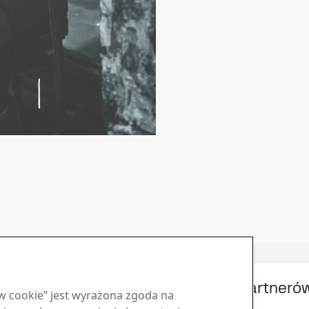
Inne informacje
Spotkanie partnerów
ów cookie” jest wyrażona zgoda na
8
kwi