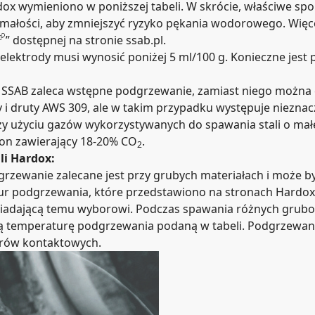
 wymieniono w poniższej tabeli. W skrócie, właściwe spoiw
zymałości, aby zmniejszyć ryzyko pękania wodorowego. Wię
” dostępnej na stronie ssab.pl.
lektrody musi wynosić poniżej 5 ml/100 g. Konieczne jest 
 SSAB zaleca wstępne podgrzewanie, zamiast niego można cz
 i druty AWS 309, ale w takim przypadku występuje nieznac
 użyciu gazów wykorzystywanych do spawania stali o małej
on zawierający 18-20% CO
.
2
i Hardox:
dgrzewanie zalecane jest przy grubych materiałach i może
ur podgrzewania, które przedstawiono na stronach Hardox
iadającą temu wyborowi. Podczas spawania różnych grubo
zą temperaturę podgrzewania podaną w tabeli.
Podgrzewani
rów kontaktowych.