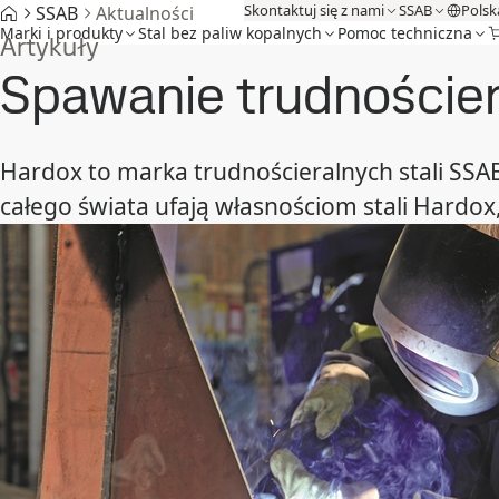
Skontaktuj się z nami
SSAB
Polsk
SSAB
Aktualności
Marki i produkty
Stal bez paliw kopalnych
Pomoc techniczna
Artykuły
Spawanie trudnościer
Hardox to marka trudnościeralnych stali SSAB
całego świata ufają własnościom stali Hardox