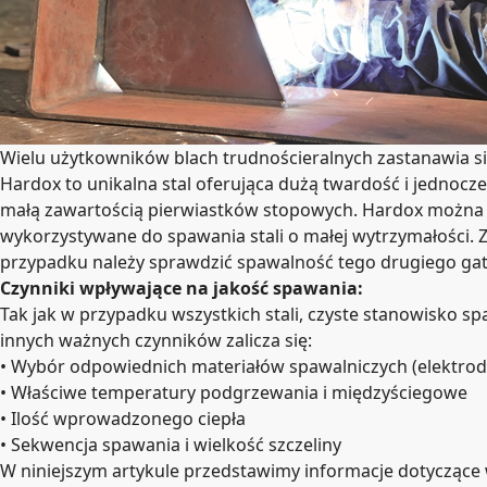
Wielu użytkowników blach trudnościeralnych zastanawia si
Hardox to unikalna stal oferująca dużą twardość i jednocz
małą zawartością pierwiastków stopowych. Hardox można 
wykorzystywane do spawania stali o małej wytrzymałości. 
przypadku należy sprawdzić spawalność tego drugiego gatu
Czynniki wpływające na jakość spawania:
Tak jak w przypadku wszystkich stali, czyste stanowisko sp
innych ważnych czynników zalicza się:
•
Wybór odpowiednich materiałów spawalniczych (elektroda,
•
Właściwe temperatury podgrzewania i międzyściegowe
•
Ilość wprowadzonego ciepła
•
Sekwencja spawania i wielkość szczeliny
W niniejszym artykule przedstawimy informacje dotycząc