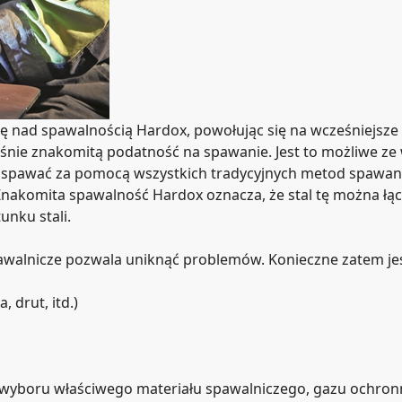
ę nad spawalnością Hardox, powołując się na wcześniejsze 
eśnie znakomitą podatność na spawanie. Jest to możliwe ze
spawać za pomocą wszystkich tradycyjnych metod spawania
Znakomita spawalność Hardox oznacza, że stal tę można łą
nku stali.
awalnicze pozwala uniknąć problemów. Konieczne zatem jest 
 drut, itd.)
e wyboru właściwego materiału spawalniczego, gazu ochro