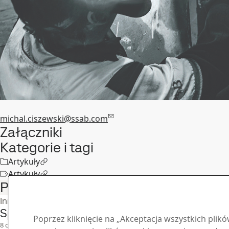
michal.ciszewski@ssab.com
Załączniki
Kategorie i tagi
Artykuły
Artykuły
Podobne artykuły
Inne informacje
Spotkanie klientów SSAB Poland
Poprzez kliknięcie na „Akceptacja wszystkich plik
8
cze