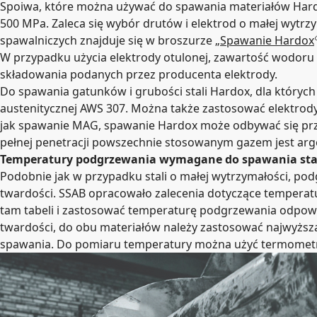
Spoiwa, które można używać do spawania materiałów Hardox
500 MPa. Zaleca się wybór drutów i elektrod o małej wytr
spawalniczych znajduje się w broszurze „
Spawanie Hardox
W przypadku użycia elektrody otulonej, zawartość wodoru e
składowania podanych przez producenta elektrody.
Do spawania gatunków i grubości stali Hardox, dla których
austenitycznej AWS 307. Można także zastosować elektrody
jak spawanie MAG, spawanie Hardox może odbywać się przy
pełnej penetracji powszechnie stosowanym gazem jest arg
Temperatury podgrzewania wymagane do spawania stal
Podobnie jak w przypadku stali o małej wytrzymałości, po
twardości. SSAB opracowało zalecenia dotyczące temperat
tam tabeli i zastosować temperaturę podgrzewania odpow
twardości, do obu materiałów należy zastosować najwyżs
spawania.
Do pomiaru temperatury można użyć termomet