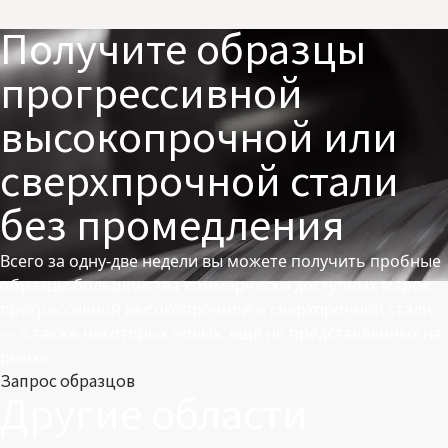
Получите образцы
прогрессивной
высокопрочной или
сверхпрочной стали
без промедления
Всего за одну-две недели вы можете получить пробные
образцы большинства коммерчески доступных марок
прогрессивной высокопрочной и сверхпрочной стали
— а также некоторых новых, ещё не представленных на
рынке.
Запрос образцов
Другие области