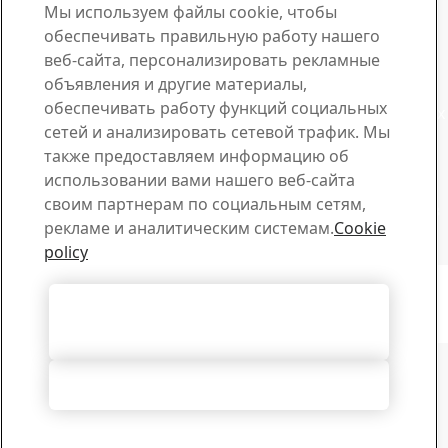
Мы используем файлы cookie, чтобы
Скачайте нужные брошюры, сертификаты и другие
обеспечивать правильную работу нашего
материалы SSAB.
веб-сайта, персонализировать рекламные
Загрузить
Продажи
объявления и другие материалы,
обеспечивать работу функций социальных
Задайте интересующий вопрос о продукции или услугах
сетей и анализировать сетевой трафик. Мы
сотрудникам отдела продаж
также предоставляем информацию об
Связь с отделом продаж
Техническая поддержка
использовании вами нашего веб-сайта
своим партнерам по социальным сетям,
Получите рекомендации от компетентных сотрудников
рекламе и аналитическим системам.
Cookie
службы технической поддержки
policy
Связь с техподдержкой
Авторское право 2026
Положение о конфиденциальности
-
Карта сайта
-
Условия
Согласиться с использованием всех
пользования
-
Выходные данные
Cookie Options
файлов cookie
Отклонить все