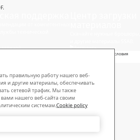
F.
ская поддержка
Центр загрузки
материалов
омендации от компетентных
службы технической
Скачайте нужные брошюры,
и другие материалы SSAB.
оддержкой
Загрузить
Положение о конфиденциальности
-
Карта сайта
-
Условия
пользования
-
Выходные данные
ать правильную работу нашего веб-
ия и другие материалы, обеспечивать
вать сетевой трафик. Мы также
вами нашего веб-сайта своим
алитическим системам.
Cookie policy
Отклонить все