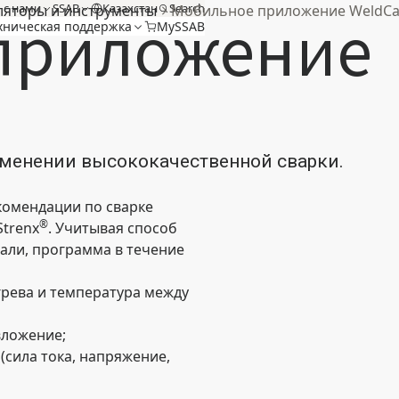
 с нами
SSAB
Казахстан
Search
ляторы и инструменты
Мобильное приложение WeldCa
приложение
хническая поддержка
MySSAB
именении высококачественной сварки.
комендации по сварке
®
Strenx
. Учитывая способ
тали, программа в течение
рева и температура между
вложение;
сила тока, напряжение,