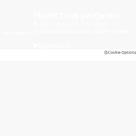
Новостная рассылка
В центре подписок SSAB можно
откорректировать свои предпочтения
 сертификаты
ПОДПИСАТЬСЯ
Cookie Options