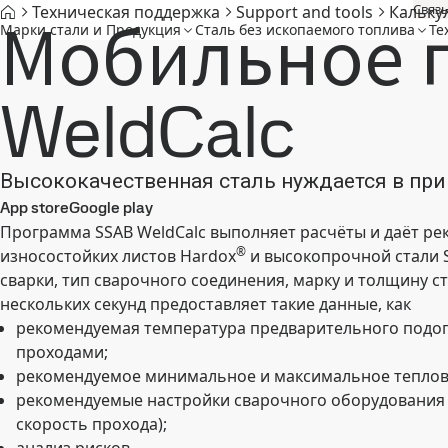
Связь
Техническая поддержка
Support and tools
Кальку
Мобильное 
Марки стали и Продукция
Cталь без ископаемого топлива
Те
WeldCalc
Высококачественная сталь нуждается в пр
App store
Google play
Программа SSAB WeldCalc выполняет расчёты и даёт ре
®
износостойких листов Hardox
и высокопрочной стали 
сварки, тип сварочного соединения, марку и толщину с
нескольких секунд предоставляет такие данные, как
рекомендуемая температура предварительного подог
проходами;
рекомендуемое минимальное и максимальное тепло
рекомендуемые настройки сварочного оборудования (
скорость прохода);