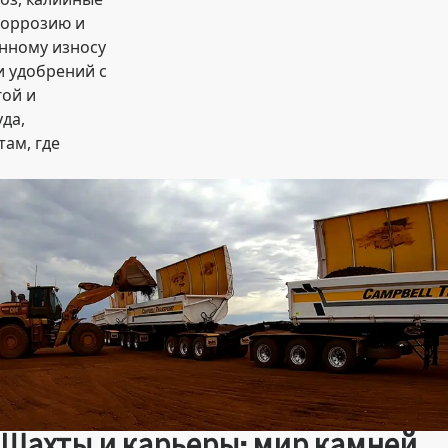
коррозию и
нному износу
и удобрений с
гой и
да,
там, где
Шахты и карьеры: мир камней,