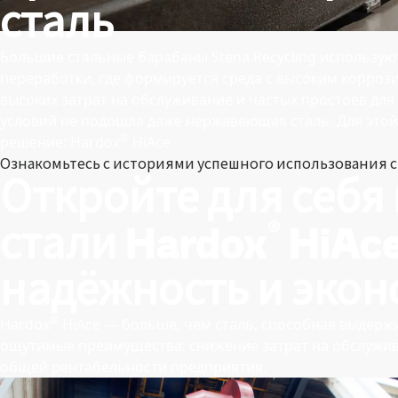
сталь
Большие стальные барабаны Stena Recycling использую
переработки, где формируется среда с высоким корроз
высоких затрат на обслуживание и частых простоев для
условий не подошла даже нержавеющая сталь. Для этой
®
решение: Hardox
HiAce
Ознакомьтесь с историями успешного использования ст
Откройте для себя
®
стали Hardox
HiAce
надёжность и эко
®
Hardox
HiAce — больше, чем сталь, способная выдержи
ощутимые преимущества: снижение затрат на обслужи
общей рентабельности предприятия.