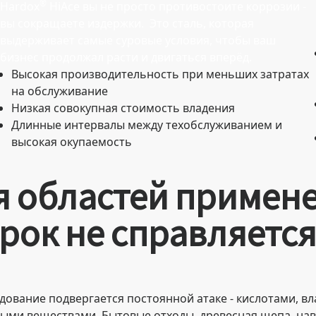
®
Hardox
HiAce вы не просто противостоите коррозии -
вы сокращаете издержки. Это сталь, которая
выдерживает самые суровые условия, чтобы ваш
бизнес продолжал расти и двигаться вперёд.
Высокая производительность при меньших затратах
на обслуживание
Низкая совокупная стоимость владения
Длинные интервалы между техобслуживанием и
высокая окупаемость
 областей примене
арок не справляется
дование подвергается постоянной атаке - кислотами, вл
ыми веществами. Бытовые отходы, древесная щепа, нав