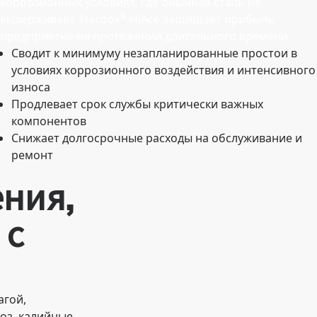
коррозионных условиях, где обычная сталь не
®
выдерживает. Hardox
HiAce защищает прибыль
предприятия на протяжении длительного времени.
Сводит к минимуму незапланированные простои в
условиях коррозионного воздействия и интенсивного
износа
Продлевает срок службы критически важных
компонентов
Снижает долгосрочные расходы на обслуживание и
ремонт
ния,
 с
агой,
оз, калийные