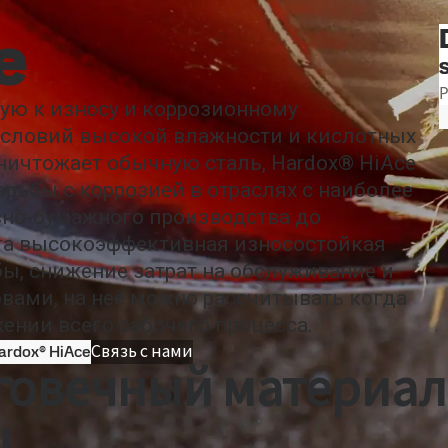
 с нами
SSAB
Казахстан
Search
 спецификации
Hardox HiAce
e
хническая поддержка
MySSAB
ую к износу и коррозионному
условий высокой влажности и кислотных
уничтожает обычную сталь, Hardox® HiAce
орьбы с коррозией в отраслях с наиболее
но-бумажного производства до
эта высокоэффективная износостойкая
ы, снижение затрат на обслуживание и
вами, на неё можно рассчитывать когда
жении всего рабочего процесса.
rdox® HiAce
Связь с нами
лговечный материал
ы