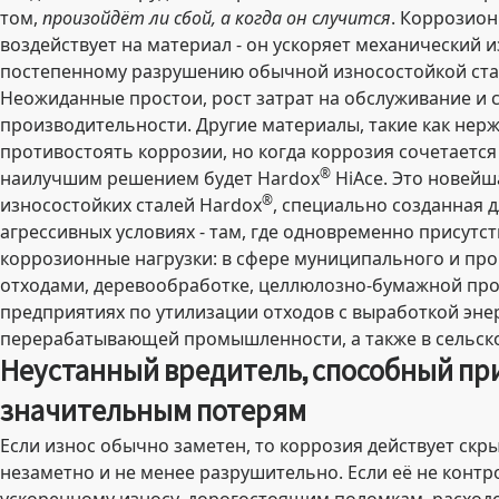
том,
произойдёт ли сбой, а когда он случится
. Коррозион
воздействует на материал - он ускоряет механический из
постепенному разрушению обычной износостойкой стал
Неожиданные простои, рост затрат на обслуживание и
производительности. Другие материалы, такие как нер
противостоять коррозии, но когда коррозия сочетается
®
наилучшим решением будет Hardox
HiAce. Это новейш
®
износостойких сталей Hardox
, специально созданная 
агрессивных условиях - там, где одновременно присутс
коррозионные нагрузки: в сфере муниципального и п
отходами, деревообработке, целлюлозно-бумажной пр
предприятиях по утилизации отходов с выработкой эн
перерабатывающей промышленности, а также в сельско
Неустанный вредитель, способный пр
значительным потерям
Если износ обычно заметен, то коррозия действует скр
незаметно и не менее разрушительно. Если её не контр