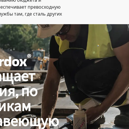
ованию бюджета и
беспечивает превосходную
ужбы там, где сталь других
®
rdox
ащает
я, по
тикам
жавеющую