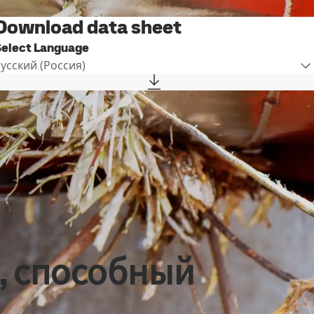
Download data sheet
Select Language
Русский (Россия)
, способный