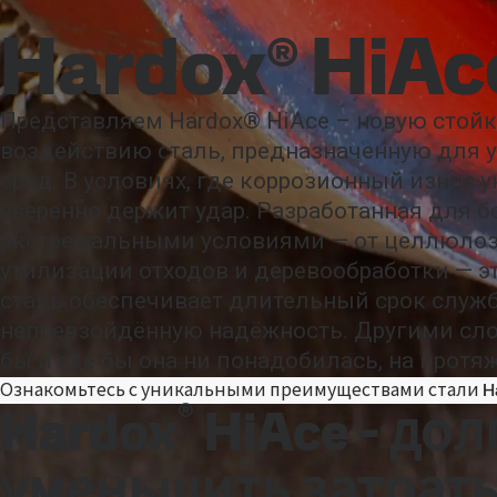
Связь
Марки стали и Продукция
Hardox
Предложение и
Hardox® HiAc
Марки стали и Продукция
Cталь без ископаемого топлива
Те
Представляем Hardox® HiAce – новую стойк
воздействию сталь, предназначенную для 
сред. В условиях, где коррозионный износ 
уверенно держит удар. Разработанная для б
экстремальными условиями — от целлюлоз
утилизации отходов и деревообработки — 
сталь обеспечивает длительный срок служб
непревзойдённую надёжность. Другими сло
бы и где бы она ни понадобилась, на протя
Ознакомьтесь с уникальными преимуществами стали Ha
®
Hardox
HiAce - до
уменьшить затрат