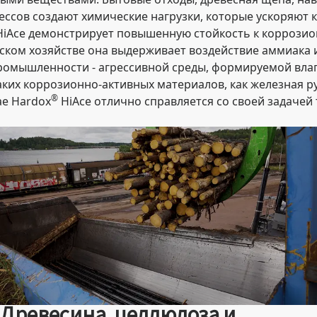
ссов создают химические нагрузки, которые ускоряют 
iAce демонстрирует повышенную стойкость к коррозио
ьском хозяйстве она выдерживает воздействие аммиака 
ромышленности - агрессивной среды, формируемой вла
ких коррозионно-активных материалов, как железная ру
®
ае Hardox
HiAce отлично справляется со своей задачей 
Древесина, целлюлоза и