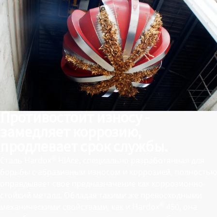
Противостоит износу -
замедляет коррозию,
продлевает срок службы.
®
Сталь Hardox
HiAce, специально разработанная для
борьбы с абразивным износом и коррозией, полностью
оправдывает своё предназначение как коррозионно-
стойкий металл. Обладая такими же превосходными
®
механическими свойствами, как и Hardox
450, она