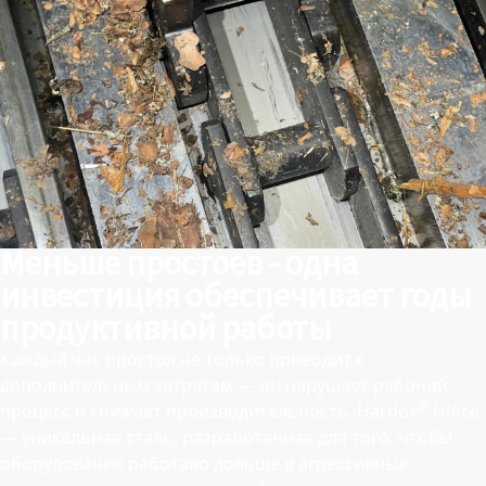
Меньше простоев - одна
инвестиция обеспечивает годы
продуктивной работы
Каждый час простоя не только приводит к
дополнительным затратам — он нарушает рабочий
®
процесс и снижает производительность. Hardox
HiAce
— уникальная сталь, разработанная для того, чтобы
оборудование работало дольше в агрессивных