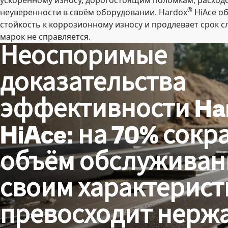
ускоренному износу, дорогостоящим поломкам, расход
®
неуверенности в своём оборудовании. Hardox
HiAce о
стойкость к коррозионному износу и продлевает срок сл
марок не справляется.
Неоспоримые
доказательства
эффективности Ha
HiAce: на 70% сокр
объём обслуживани
своим характерис
превосходит нер