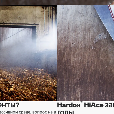
®
енты?
Hardox
HiAce за
годы
ссивной среде, вопрос не в