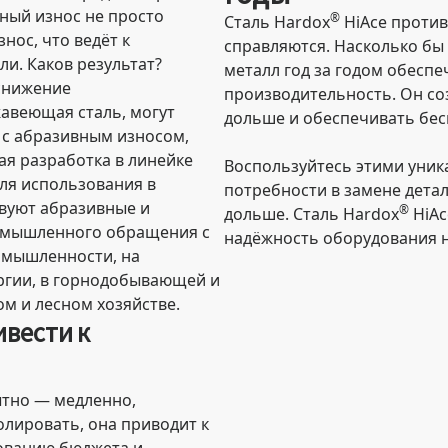
ный износ не просто
®
Сталь Hardox
HiAce против
нос, что ведёт к
справляются. Насколько бы 
и. Каков результат?
металл год за годом обесп
 снижение
производительность. Он со
жавеющая сталь, могут
дольше и обеспечивать бес
 с абразивным износом,
ая разработка в линейке
Воспользуйтесь этими уни
для использования в
потребности в замене детал
твуют абразивные и
®
дольше. Сталь Hardox
HiAc
ромышленного обращения с
надёжность оборудования 
омышленности, на
ергии, в горнодобывающей и
м и лесном хозяйстве.
ивести к
ытно — медленно,
олировать, она приводит к