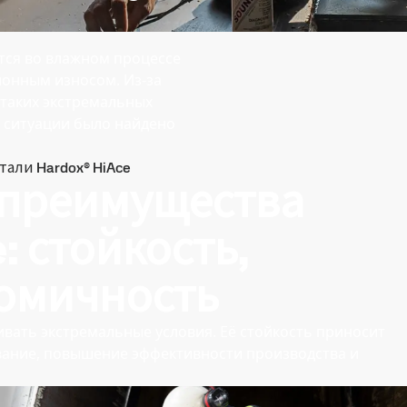
тся во влажном процессе
ионным износом. Из-за
 таких экстремальных
 ситуации было найдено
али Hardox® HiAce
 преимущества
: стойкость,
номичность
вать экстремальные условия. Её стойкость приносит
вание, повышение эффективности производства и