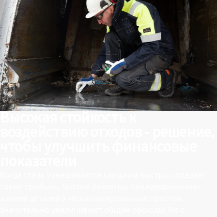
Высокая стойкость к
воздействию отходов - решение,
чтобы улучшить финансовые
показатели
Когда сталь изнашивается слишком быстро, страдает
также прибыль. Частые ремонты, преждевременная
замена деталей и незапланированные простои
значительно увеличивают общие расходы. Но с