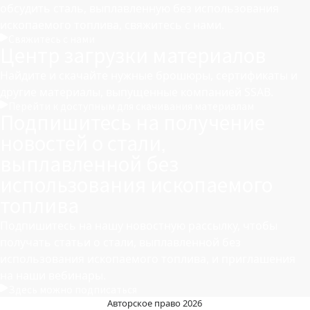
обсудить сталь, выплавленную без использования
ископаемого топлива, свяжитесь с нами.
Свяжитесь с нами
Центр загрузки материалов
Найдите и скачайте нужные брошюры, сертификаты и
другие материалы, выпущенные компанией SSAB.
Перейти к доступным для скачивания материалам
Подпишитесь на получение
новостей о стали,
выплавленной без
использования ископаемого
топлива
Подпишитесь на нашу новостную рассылку, чтобы
получать статьи о стали, выплавленной без
использования ископаемого топлива, и приглашения
на наши вебинары.
Здесь можно подписаться
Авторское право 2026