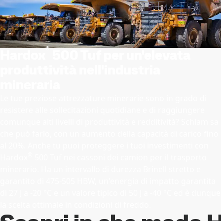
®
Hardox
500 Tuf per un'elevata
produttività nell'industria
mineraria
Le tue preziose attrezzature minerarie sono in grado di
resistere alle sollecitazioni quotidiane e di raggiungere
comunque alti livelli di produttività e redditività? Schlam sa
che può farlo, con un aumento della capacità di carico fino
al 20%. Anche tu puoi proteggere i tuoi investimenti con
®
Hardox
500 Tuf nei cassoni dei camion per il trasporto
minerario. Ha un intervallo di durezza Brinell stretto e
garantito di 475-505 HBW, un'energia di impatto garantita
di 27 J a -20 °C e un valore tipico di 50 J a -40 °C ed è dunque
la scelta ottimale in condizioni di freddo.