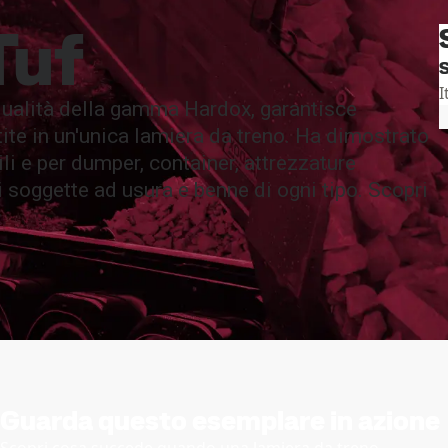
rch
e tecniche
Hardox 500 Tuf
Tuf
SAB
S
I
qualità della gamma Hardox, garantisce
ite in un'unica lamiera da treno. Ha dimostrato
ili e per dumper, container, attrezzature
i soggette ad usura e benne di ogni tipo. Scopri
Guarda questo esemplare in azione