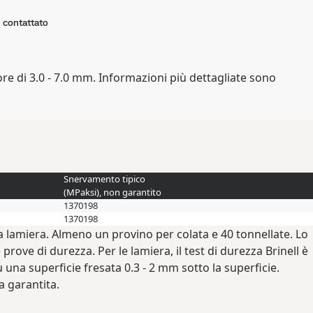
 contattato
re di 3.0 - 7.0 mm. Informazioni più dettagliate sono
Snervamento tipico
(
MPa
ksi
), non garantito
1370
198
1370
198
la lamiera. Almeno un provino per colata e 40 tonnellate. Lo
rove di durezza. Per le lamiera, il test di durezza Brinell è
na superficie fresata 0.3 - 2 mm sotto la superficie.
 garantita.