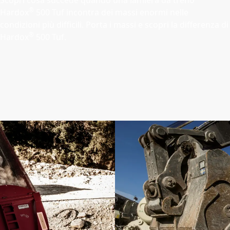
Scopri cosa succede quando una lamiera da treno
®
Hardox
500 Tuf incontra dei massi enormi nelle
condizioni più difficili. Porta i massi e scopri la differenza di
®
Hardox
500 Tuf.