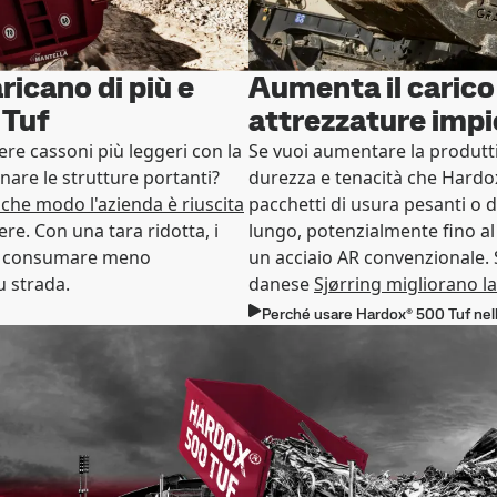
aricano di più e
Aumenta il carico 
Tuf
attrezzature impi
ere cassoni più leggeri con la
Se vuoi aumentare la produttiv
inare le strutture portanti?
durezza e tenacità che Hardo
 che modo l'azienda è riuscita
pacchetti di usura pesanti o d
re. Con una tara ridotta, i
lungo, potenzialmente fino al 1
e, consumare meno
un acciaio AR convenzionale.
u strada.
danese
Sjørring migliorano la
Perché usare Hardox® 500 Tuf nell