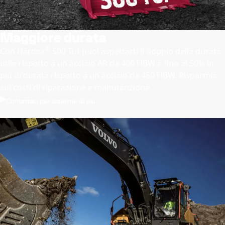
Maggiore durata
®
Con Hardox
500 Tuf puoi aspettarti il doppio della durata
utile rispetto a un acciaio AR da 400 HBW e fino al 50% in
più di durata rispetto a un acciaio da 450 HBW. Risparmia
sui costi di riparazione e manutenzione.
Contattaci per saperne di più