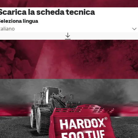
Scarica la scheda tecnica
eleziona lingua
taliano