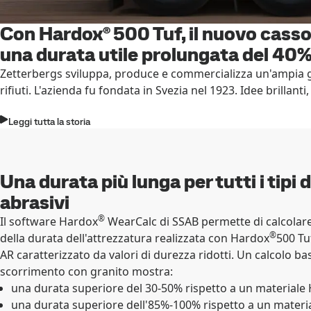
Con Hardox® 500 Tuf, il nuovo casson
una durata utile prolungata del 40
Zetterbergs sviluppa, produce e commercializza un'ampia gam
rifiuti. L'azienda fu fondata in Svezia nel 1923. Idee brillan
Leggi tutta la storia
Una durata più lunga per tutti i tipi d
abrasivi
®
Il software Hardox
WearCalc di SSAB permette di calcolar
®
della durata dell'attrezzatura realizzata con Hardox
500 Tu
AR caratterizzato da valori di durezza ridotti. Un calcolo ba
scorrimento con granito mostra:
una durata superiore del 30-50% rispetto a un material
una durata superiore dell'85%-100% rispetto a un materia