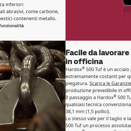
za inferiori
iali abrasivi, come carbone,
mestici contenenti metallo.
funzionalità
Facile da lavorare 
in officina
®
Hardox
500 Tuf è un acciaio
estremamente costanti per qua
piegatura.
Scarica le Garanzi
produzione prevedibile in offi
®
Il passaggio a Hardox
500 Tu
qualsiasi tecnica convenzional
38,1 mm (1,5 pollici).
Lo stesso vale per il taglio e
500 Tuf un processo assolut