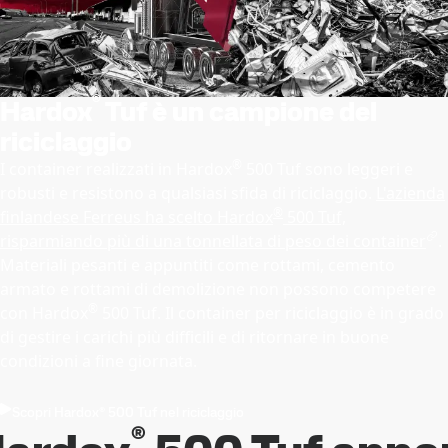
®
Hardox
Tuf è un campione del
riciclaggio
®
I container realizzati in Hardox
500 Tuf sono leggeri e
robusti e resistono a qualsiasi sfida di riciclaggio.
L'azienda
®
finlandese Ferreus ha scelto Hardox
500 Tuf,
risparmiando più di una tonnellata di peso dei container
.
Materiali pesanti e appuntiti come rottami, cemento
armato e rottami di demolizione non possono competere
®
con Hardox
500 Tuf. Il container per riciclaggio è in grado
di gestire i carichi più difficili e di ritornare in buone
condizioni a fine giornata.
Scopri Hardox® 500 Tuf nel riciclaggio
®