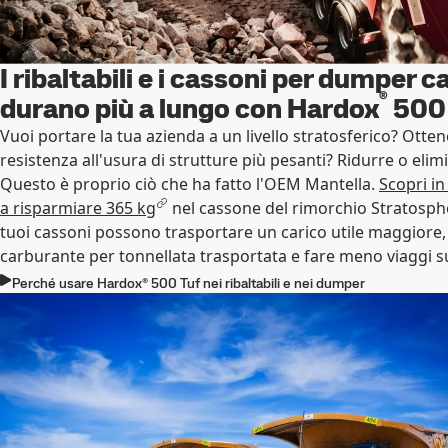
I ribaltabili e i cassoni per dumper c
®
durano più a lungo con Hardox
500 
Vuoi portare la tua azienda a un livello stratosferico? Otten
resistenza all'usura di strutture più pesanti? Ridurre o elim
Questo è proprio ciò che ha fatto l'OEM Mantella.
Scopri in
a risparmiare 365 kg
nel cassone del rimorchio Stratosphe
tuoi cassoni possono trasportare un carico utile maggior
carburante per tonnellata trasportata e fare meno viaggi s
Perché usare Hardox® 500 Tuf nei ribaltabili e nei dumper