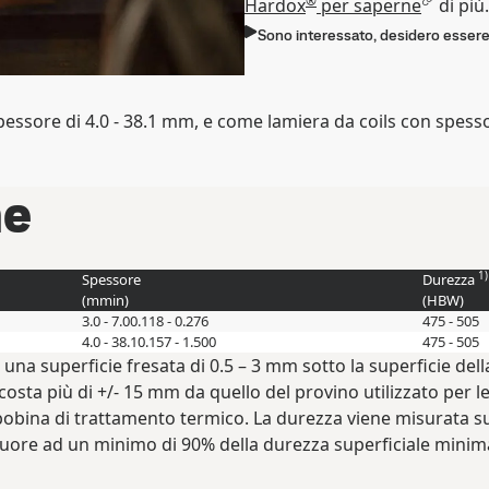
®
Hardox
per saperne
di più.
Sono interessato, desidero essere
essore di 4.0 - 38.1 mm, e come lamiera da coils con spesso
he
1)
Spessore
Durezza
(
mm
in
)
(
HBW
)
3.0 - 7.0
0.118 - 0.276
475 - 505
4.0 - 38.1
0.157 - 1.500
475 - 505
una superficie fresata di 0.5 – 3 mm sotto la superficie del
sta più di +/- 15 mm da quello del provino utilizzato per le p
bina di trattamento termico. La durezza viene misurata su u
ore ad un minimo di 90% della durezza superficiale minima