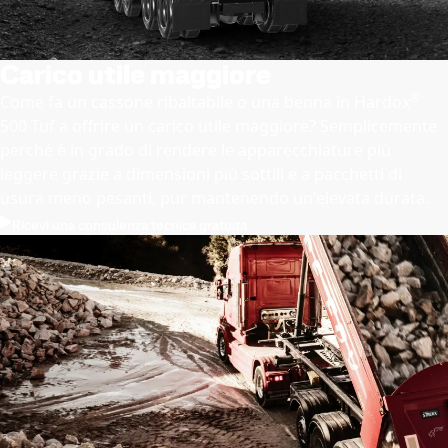
Carico utile maggiore
®
Come fa un cassone ribaltabile o una benna in Hardox
500 Tuf a offrire un carico utile maggiore? Semplicemente
perché è in grado di rendere le apparecchiature più
leggere grazie a dimensioni più sottili e a pacchetti di
usura meno pesanti, pur mantenendo un'elevata durata.
Ricevi una consulenza tecnica gratuita