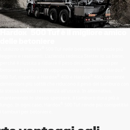
®
Hardox
500 Tuf è il migliore amico
delle betoniere
®
L'utilizzo di Hardox
500 Tuf nelle betoniere le rende più
leggere e resistenti. L'azienda tedesca Stetter lo sa bene,
perché è riuscita a ridurre il peso dei suoi tamburi per
®
betoniere. La durezza supplementare offerta da Hardox
®
®
500 Tuf, rispetto a Hardox
400 e Hardox
450, consente
dimensioni più sottili che riducono il peso del tamburo con
la stessa elevata resistenza all'usura. In alternativa,
mantenendo lo stesso spessore, il tamburo dura più a
®
lungo. In ogni caso, Hardox
500 Tuf rende più competitivi
i tamburi per betoniere.