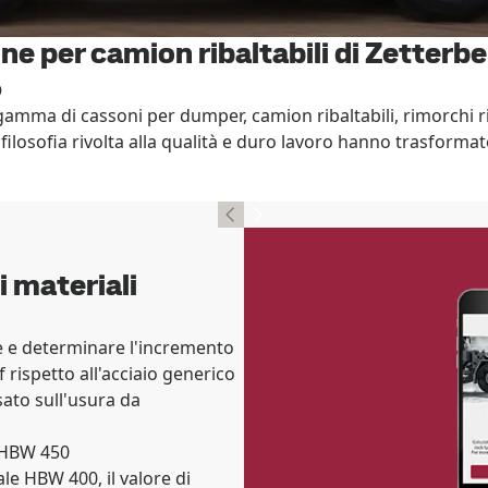
e per camion ribaltabili di Zetterbe
%
ma di cassoni per dumper, camion ribaltabili, rimorchi ribal
ti, filosofia rivolta alla qualità e duro lavoro hanno trasform
i materiali
e e determinare l'incremento
f rispetto all'acciaio generico
sato sull'usura da
e HBW 450
le HBW 400, il valore di