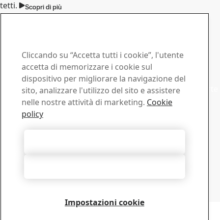
tetti.
Scopri di più
Contatto GreenCoat
Contattaci per qualsiasi
richiesta
Cliccando su “Accetta tutti i cookie”, l'utente
accetta di memorizzare i cookie sul
Commerciale
dispositivo per migliorare la navigazione del
Mettiti in contatto con il supporto commerciale per offerte
sito, analizzare l'utilizzo del sito e assistere
o informazioni
nelle nostre attività di marketing.
Cookie
Contatto vendite
policy
Supporto Tecnico
Ottieni le risposte di cui hai bisogno direttamente dai
Accetta tutti i cookie
nostri esperti del Supporto Tecnico
Contatto Supporto tecnico
Rifiuta tutti
Distributore GreenCoat® per l’Italia:
Savojni S.r.l., Via Vittime del Vajont, 23/25, IT-10024
Moncalieri (TO), T:+39-011-6471155
Impostazioni cookie
Copyright 2026
Informativa sulla privacy
-
Mappa del sito
-
Termini di utilizzo
-
Note