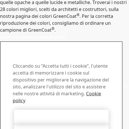
quelle opache a quelle lucide e metalliche. Troverai i nostri
28 colori migliori, scelti da architetti e costruttori, sulla
®
nostra pagina dei colori GreenCoat
. Per la corretta
riproduzione dei colori, consigliamo di ordinare un
®
campione di GreenCoat
.
La nostra vasta gamma di colori
Contatto GreenCoat
Contattaci per qualsiasi
richiesta
Cliccando su “Accetta tutti i cookie”, l'utente
accetta di memorizzare i cookie sul
Commerciale
dispositivo per migliorare la navigazione del
Mettiti in contatto con il supporto commerciale per offerte
sito, analizzare l'utilizzo del sito e assistere
o informazioni
nelle nostre attività di marketing.
Cookie
Contatto vendite
policy
Supporto Tecnico
Ottieni le risposte di cui hai bisogno direttamente dai
Accetta tutti i cookie
nostri esperti del Supporto Tecnico
Contatto Supporto tecnico