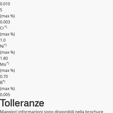
0.010
S
(max
%
)
0.003
*)
Cr
(max
%
)
1.0
*)
Ni
(max
%
)
1.80
*)
Mo
(max
%
)
0.70
*)
B
(max
%
)
0.005
Tolleranze
Espandi
Maggiori informazioni sono disponibili nella brochure