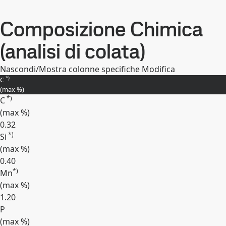
Composizione Chimica
(analisi di colata)
Nascondi/Mostra colonne specifiche
Modifica
*)
C
(max
%
)
*)
C
(max
%
)
0.32
*)
Si
(max
%
)
0.40
*)
Mn
(max
%
)
1.20
P
(max
%
)