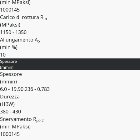
(min
MPa
ksi
)
1000
145
Carico di rottura R
m
(
MPa
ksi
)
1150 - 1350
Allungamento A
5
(min
%
)
10
Spessore
Espandi
(
mm
in
)
Spessore
(
mm
in
)
6.0 - 19.9
0.236 - 0.783
Durezza
(
HBW
)
380 - 430
Snervamento R
p0,2
(min
MPa
ksi
)
1000
145