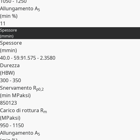
1050 - 1250
Allungamento A
5
(min
%
)
11
Spessore
Espandi
(
mm
in
)
Spessore
(
mm
in
)
40.0 - 59.9
1.575 - 2.3580
Durezza
(
HBW
)
300 - 350
Snervamento R
p0,2
(min
MPa
ksi
)
850
123
Carico di rottura R
m
(
MPa
ksi
)
950 - 1150
Allungamento A
5