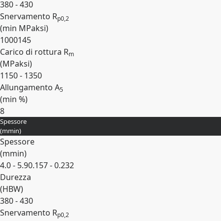
380 - 430
Snervamento R
p0,2
(min
MPa
ksi
)
1000
145
Carico di rottura R
m
(
MPa
ksi
)
1150 - 1350
Allungamento A
5
(min
%
)
8
Spessore
Espandi
(
mm
in
)
Spessore
(
mm
in
)
4.0 - 5.9
0.157 - 0.232
Durezza
(
HBW
)
380 - 430
Snervamento R
p0,2