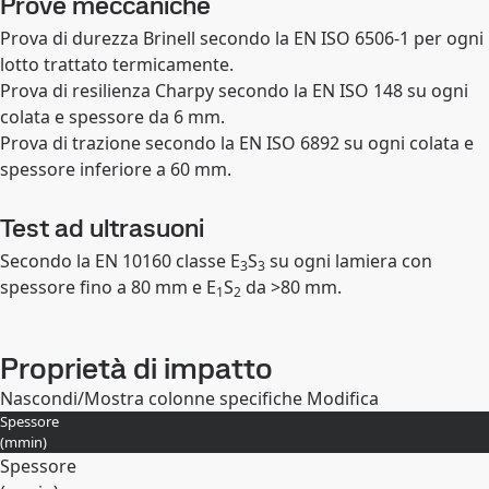
Prove meccaniche
Prova di durezza Brinell secondo la EN ISO 6506-1 per ogni
lotto trattato termicamente.
Prova di resilienza Charpy secondo la EN ISO 148 su ogni
colata e spessore da 6 mm.
Prova di trazione secondo la EN ISO 6892 su ogni colata e
spessore inferiore a 60 mm.
Test ad ultrasuoni
Secondo la EN 10160 classe E
S
su ogni lamiera con
3
3
spessore fino a 80 mm e E
S
da >80 mm.
1
2
Proprietà di impatto
Nascondi/Mostra colonne specifiche
Modifica
Spessore
(
mm
in
)
Spessore