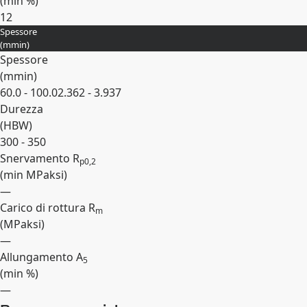
(min
%
)
12
Spessore
Espandi
(
mm
in
)
Spessore
(
mm
in
)
60.0 - 100.0
2.362 - 3.937
Durezza
(
HBW
)
300 - 350
Snervamento R
p0,2
(min
MPa
ksi
)
—
Carico di rottura R
m
(
MPa
ksi
)
—
Allungamento A
5
(min
%
)
—
Espandi