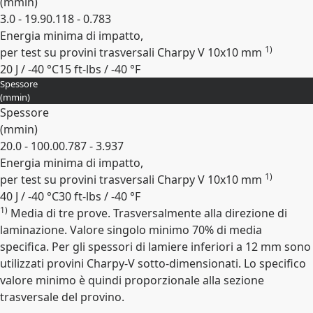
(
mm
in
)
3.0 - 19.9
0.118 - 0.783
Energia minima di impatto,
1)
per test su provini trasversali Charpy V 10x10 mm
20 J / -40 °C
15 ft-lbs / -40 °F
Spessore
Espandi
(
mm
in
)
Spessore
(
mm
in
)
20.0 - 100.0
0.787 - 3.937
Energia minima di impatto,
1)
per test su provini trasversali Charpy V 10x10 mm
40 J / -40 °C
30 ft-lbs / -40 °F
1)
Media di tre prove. Trasversalmente alla direzione di
Espandi
laminazione. Valore singolo minimo 70% di media
specifica. Per gli spessori di lamiere inferiori a 12 mm sono
utilizzati provini Charpy-V sotto-dimensionati. Lo specifico
valore minimo è quindi proporzionale alla sezione
trasversale del provino.