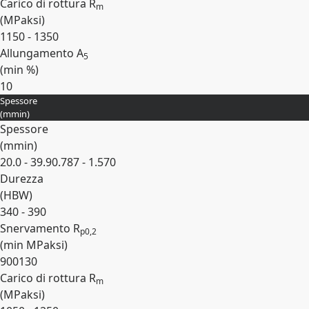
Carico di rottura R
m
(
MPa
ksi
)
1150 - 1350
Allungamento A
5
(min
%
)
10
Spessore
Espandi
(
mm
in
)
Spessore
(
mm
in
)
20.0 - 39.9
0.787 - 1.570
Durezza
(
HBW
)
340 - 390
Snervamento R
p0,2
(min
MPa
ksi
)
900
130
Carico di rottura R
m
(
MPa
ksi
)