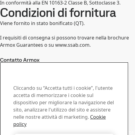
In conformità alla EN 10163-2 Classe B, Sottoclasse 3.
Condizioni di fornitura
Viene fornito in stato bonificato (QT).
I requisiti di consegna si possono trovare nella brochure
Armox Guarantees o su www.ssab.com.
Contatto Armox
Contattaci per qualsiasi
richiesta
Cliccando su “Accetta tutti i cookie”, l'utente
Centro download
accetta di memorizzare i cookie sul
dispositivo per migliorare la navigazione del
Cerca e scarica brochures, certificati e altri documenti
sito, analizzare l'utilizzo del sito e assistere
SSAB.
nelle nostre attività di marketing.
Cookie
Vai al download
Commerciale
policy
Mettiti in contatto con il supporto commerciale per offerte