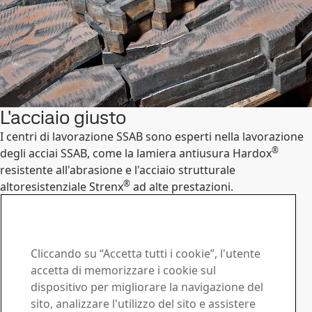
L'acciaio giusto
I centri di lavorazione SSAB sono esperti nella lavorazione
®
degli acciai SSAB, come la lamiera antiusura Hardox
resistente all'abrasione e l'acciaio strutturale
®
altoresistenziale Strenx
ad alte prestazioni.
Scopri marchi e prodotti
SSAB Services
Contattaci in caso di
Cliccando su “Accetta tutti i cookie”, l'utente
domande o richieste
accetta di memorizzare i cookie sul
dispositivo per migliorare la navigazione del
Centri di servizi
sito, analizzare l'utilizzo del sito e assistere