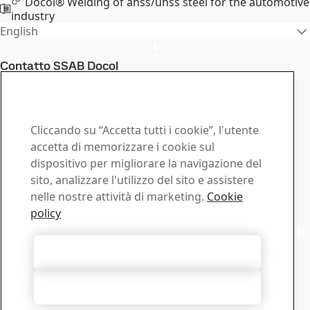
Docol® Welding of ahss/uhss steel for the automotive
industry
English
Contatto SSAB Docol
Contattaci in caso di
domande o richieste
Cliccando su “Accetta tutti i cookie”, l'utente
Centro download
accetta di memorizzare i cookie sul
dispositivo per migliorare la navigazione del
Cerca e scarica brochures, certificati e altri documenti
sito, analizzare l'utilizzo del sito e assistere
SSAB.
nelle nostre attività di marketing.
Cookie
Vai al download
Commerciale
policy
Mettiti in contatto con il supporto commerciale per offerte
o informazioni
Accetta tutti i cookie
Contatto vendite
Supporto Tecnico
Rifiuta tutti
Ottieni le risposte di cui hai bisogno direttamente dai