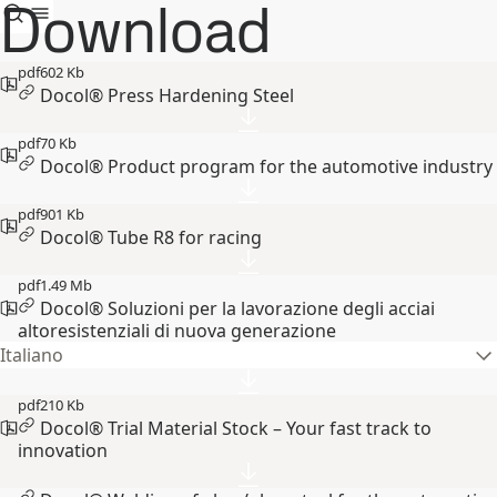
Download
pdf
602 Kb
Docol® Press Hardening Steel
pdf
70 Kb
Docol® Product program for the automotive industry
pdf
901 Kb
Docol® Tube R8 for racing
pdf
1.49 Mb
Docol® Soluzioni per la lavorazione degli acciai
altoresistenziali di nuova generazione
Italiano
pdf
210 Kb
Docol® Trial Material Stock – Your fast track to
innovation