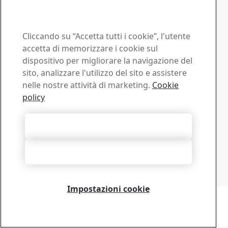
Contatto SSAB
Cliccando su “Accetta tutti i cookie”, l'utente
accetta di memorizzare i cookie sul
Contattaci
dispositivo per migliorare la navigazione del
Come possiamo esserti utile?
sito, analizzare l'utilizzo del sito e assistere
Sfoglia i contatti
nelle nostre attività di marketing.
Cookie
Centro download
policy
Cerca e scarica brochures, certificati e altri documenti
SSAB.
Accetta tutti i cookie
Vai al download
Iscriviti per ricevere le newsletter
Rifiuta tutti
Visita il nostro centro sottoscrizioni per gestire tutti gli
abbonamenti alle newsletter SSAB
Iscriviti qui
Impostazioni cookie
Copyright 2026
Informativa sulla privacy
-
Mappa del sito
-
Termini di utilizzo
-
Note
redazionali
Cookie Options