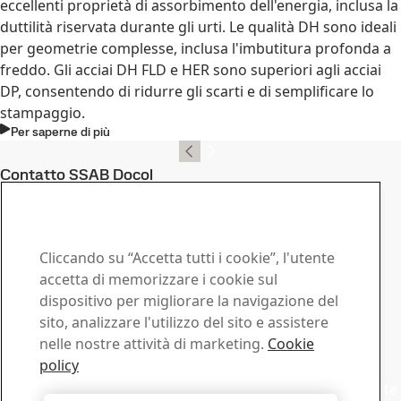
eccellenti proprietà di assorbimento dell'energia, inclusa la
duttilità riservata durante gli urti. Le qualità DH sono ideali
per geometrie complesse, inclusa l'imbutitura profonda a
freddo. Gli acciai DH FLD e HER sono superiori agli acciai
DP, consentendo di ridurre gli scarti e di semplificare lo
stampaggio.
Per saperne di più
Contatto SSAB Docol
Contattaci in caso di
domande o richieste
Cliccando su “Accetta tutti i cookie”, l'utente
Centro download
accetta di memorizzare i cookie sul
dispositivo per migliorare la navigazione del
Cerca e scarica brochures, certificati e altri documenti
sito, analizzare l'utilizzo del sito e assistere
SSAB.
nelle nostre attività di marketing.
Cookie
Vai al download
Commerciale
policy
Mettiti in contatto con il supporto commerciale per offerte