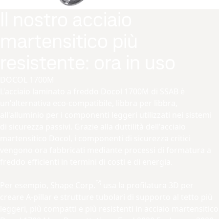
Il nostro acciaio
martensitico più
resistente: ora in uso
DOCOL 1700M
L'acciaio laminato a freddo Docol 1700M di SSAB è
un'alternativa eco-compatibile, libbra per libbra,
all'alluminio per i componenti leggeri utilizzati nei sistemi
di sicurezza passivi. Grazie alla duttilità dell'acciaio
martensitico Docol, i componenti di sicurezza critici
vengono ora fabbricati mediante processi di formatura a
freddo efficienti in termini di costi e di energia.
Per esempio,
Shape Corp.
usa la profilatura 3D per
creare A-pillar e strutture tubolari di supporto al tetto più
leggeri, più compatti e più resistenti in acciaio martensitico