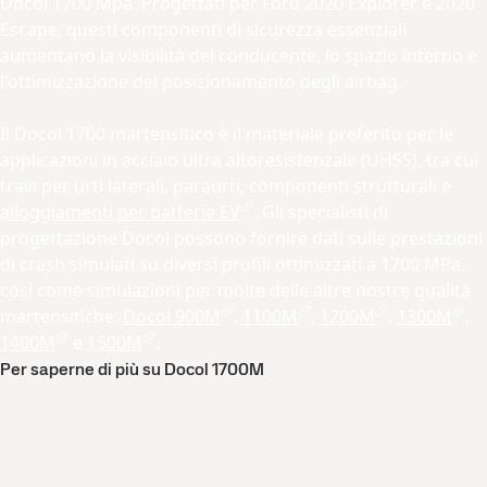
Docol 1700 Mpa. Progettati per Ford 2020 Explorer e 2020
Escape, questi componenti di sicurezza essenziali
aumentano la visibilità del conducente, lo spazio interno e
l'ottimizzazione del posizionamento degli airbag.
Il Docol 1700 martensitico è il materiale preferito per le
applicazioni in acciaio ultra altoresistenzale (UHSS), tra cui
travi per urti laterali, paraurti, componenti strutturali e
alloggiamenti per batterie EV
. Gli specialisti di
progettazione Docol possono fornire dati sulle prestazioni
di crash simulati su diversi profili ottimizzati a 1700 MPa,
così come simulazioni per molte delle altre nostre qualità
martensitiche:
Docol 900M
,
1100M
,
1200M
,
1300M
,
1400M
e
1500M
.
Per saperne di più su Docol 1700M