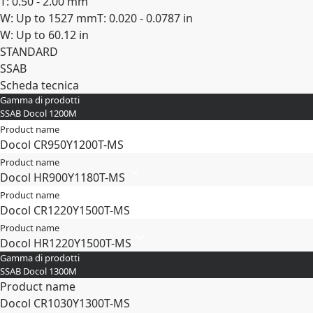
T: 0.50 - 2.00 mm
W: Up to 1527 mm
T: 0.020 - 0.0787 in
W: Up to 60.12 in
STANDARD
SSAB
Scheda tecnica
Gamma di prodotti
Espandi
SSAB Docol 1200M
Product name
Docol CR​950Y​1200T-​MS
Product name
Docol HR​900Y​1180T-​MS
Product name
Docol CR​1220Y​1500T-​MS
Product name
Docol HR​1220Y​1500T-​MS
Gamma di prodotti
SSAB Docol 1300M
Product name
Docol CR​1030Y​1300T-​MS