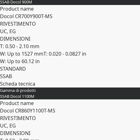
SSAB Docol 900M
Product name
Docol CR​700Y​900T-​MS
RIVESTIMENTO
UC, EG
DIMENSIONI
T: 0.50 - 2.10 mm
W: Up to 1527 mm
T: 0.020 - 0.0827 in
W: Up to 60.12 in
STANDARD
SSAB
Scheda tecnica
Gamma di prodotti
Espandi
SSAB Docol 1100M
Product name
Docol CR​860Y​1100T-​MS
RIVESTIMENTO
UC, EG
DIMENSIONI