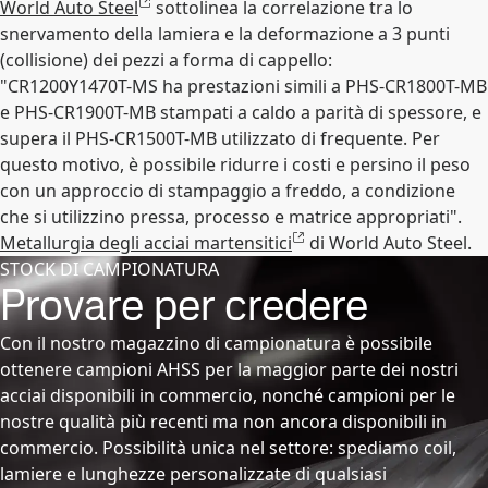
World Auto Steel
sottolinea la correlazione tra lo
snervamento della lamiera e la deformazione a 3 punti
(collisione) dei pezzi a forma di cappello:
"CR1200Y1470T-MS ha prestazioni simili a PHS-CR1800T-MB
e PHS-CR1900T-MB stampati a caldo a parità di spessore, e
supera il PHS-CR1500T-MB utilizzato di frequente. Per
questo motivo, è possibile ridurre i costi e persino il peso
con un approccio di stampaggio a freddo, a condizione
che si utilizzino pressa, processo e matrice appropriati".
Metallurgia degli acciai martensitici
di World Auto Steel.
STOCK DI CAMPIONATURA
Provare per credere
Con il nostro magazzino di campionatura è possibile
ottenere campioni AHSS per la maggior parte dei nostri
acciai disponibili in commercio, nonché campioni per le
nostre qualità più recenti ma non ancora disponibili in
commercio. Possibilità unica nel settore: spediamo coil,
lamiere e lunghezze personalizzate di qualsiasi