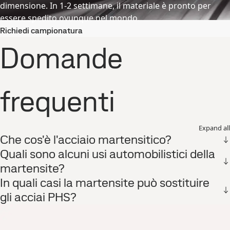
dimensione. In 1-2 settimane, il materiale è pronto per
essere spedito ovunque nel mondo.
Richiedi campionatura
Domande
frequenti
Expand all
Che cos'è l'acciaio martensitico?
Quali sono alcuni usi automobilistici della
martensite?
In quali casi la martensite può sostituire
gli acciai PHS?