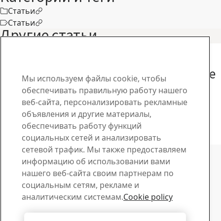
Статьи
Статьи
Другие статьи
История заказчика
По мнению потребителей,
сельскохозяйственные самосвальные
Мы используем файлы cookie, чтобы
прицепы производства Farmtech,
обеспечивать правильную работу нашего
изготовленные из стали Hardox®,
веб-сайта, персонализировать рекламные
просто несокрушимы
объявления и другие материалы,
обеспечивать работу функций
28
апр.
Customer story, SSAB World
социальных сетей и анализировать
Читайте подробнее
Связаться с SSAB
сетевой трафик. Мы также предоставляем
информацию об использовании вами
Связь с нами
нашего веб-сайта своим партнерам по
социальным сетям, рекламе и
Чем мы можем вам помочь?
аналитическим системам.
Cookie policy
Просмотреть контакты
Центр загрузки материалов