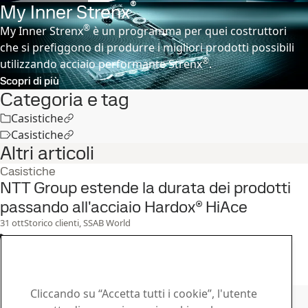
®
My Inner Strenx
®
My Inner Strenx
è un programma per quei costruttori
che si prefiggono di produrre i migliori prodotti possibili
®
utilizzando acciaio performante Strenx
.
Scopri di più
Categoria e tag
Casistiche
Casistiche
Altri articoli
Casistiche
NTT Group estende la durata dei prodotti
passando all'acciaio Hardox® HiAce
31
ott
Storico clienti, SSAB World
Leggi tutta la storia
Contatto SSAB
Cliccando su “Accetta tutti i cookie”, l'utente