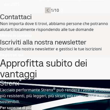
dal 2015
1
/
10
Contattaci
Non importa dove ti trovi, abbiamo persone che potranno
aiutarti localmente rispondendo alle tue domande
Mettiti in contatto
Iscriviti alla nostra newsletter
Iscriviti alla nostra newsletter e gestisci le tue iscrizioni
Registrati qui
Approfitta subito dei
vantaggi
®
Strenx
®
L’acciaio performante Strenx
può rendere i vostri prodotti
più resistenti, più leggeri, più sicuri, più competitivi e più
sostenibili.
Per saperne di più