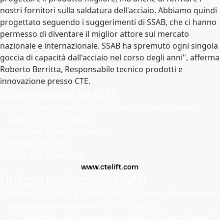
nostri fornitori sulla saldatura dell'acciaio. Abbiamo quindi
progettato seguendo i suggerimenti di SSAB, che ci hanno
permesso di diventare il miglior attore sul mercato
nazionale e internazionale. SSAB ha spremuto ogni singola
goccia di capacità dall'acciaio nel corso degli anni", afferma
Roberto Berritta, Responsabile tecnico prodotti e
innovazione presso CTE.
Informazioni su CTE
Produttore italiano di piattaforme di lavoro aeree,
autocarrate e cingolate
Con sede a Rivoli Veronese
Fondata nel 1981
Circa 100 dipendenti
www.ctelift.com
Utilizzo dell'acciaio SSAB
®
®
Strenx
700 MC
e
Strenx
960 CR
sono utilizzati per la
piattaforma autocarrata ZETA 24 J di CTE
®
CTE è membro del
programma clienti My Inner Strenx