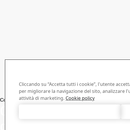
Cliccando su “Accetta tutti i cookie”, l'utente accet
per migliorare la navigazione del sito, analizzare l'u
attività di marketing.
Cookie policy
Centro 
Contatto Armox
Contattaci per
Cerca e scarica 
Accetta tutti i cookie
documenti SSA
qualsiasi