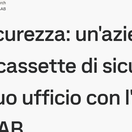
rch
SAB
curezza: un'az
 cassette di si
uo ufficio con l
SAB