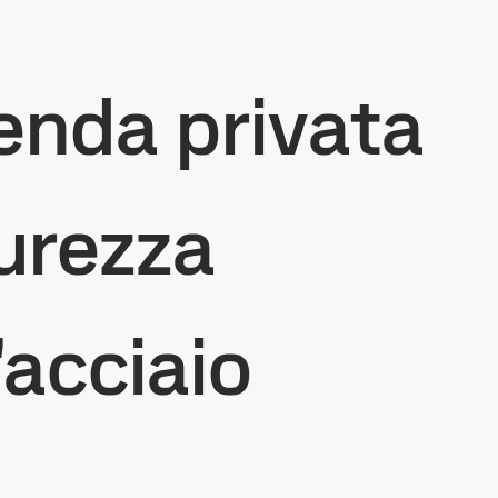
ienda privata
curezza
'acciaio