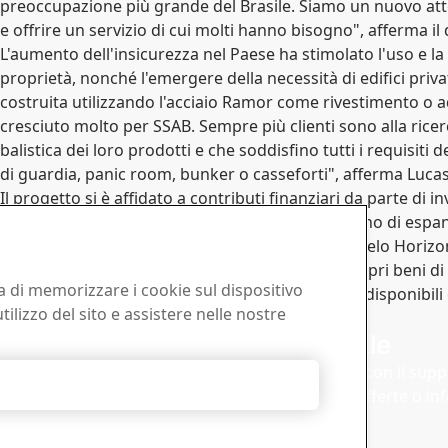
preoccupazione più grande del Brasile. Siamo un nuovo atto
e offrire un servizio di cui molti hanno bisogno", afferma il
L'aumento dell'insicurezza nel Paese ha stimolato l'uso e la
proprietà, nonché l'emergere della necessità di edifici priva
costruita utilizzando l'acciaio Ramor come rivestimento o ad
cresciuto molto per SSAB. Sempre più clienti sono alla ricer
balistica dei loro prodotti e che soddisfino tutti i requisiti d
di guardia, panic room, bunker o casseforti", afferma Luc
Il progetto si è affidato a contributi finanziari da parte di 
sedi internazionali, a differenza del Brasile. Il piano di es
prossimi cinque anni e raggiungerà città come Belo Horizonte
una soluzione per conservare e proteggere i propri beni di v
ta di memorizzare i cookie sul dispositivo
clienti, tra cui persone fisiche e giuridiche. Sono disponibili
tilizzo del sito e assistere nelle nostre
partire da 450 R$ al mese.
download
Commerciale
brochures, certificati e altri
Mettiti in contatto con il sup
Rifiuta tutti
B.
commerciale per offerte o in