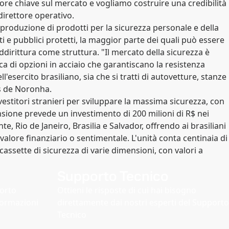
re chiave sul mercato e vogliamo costruire una credibilità
 direttore operativo.
 produzione di prodotti per la sicurezza personale e della
ti e pubblici protetti, la maggior parte dei quali può essere
dirittura come struttura. "Il mercato della sicurezza è
ca di opzioni in acciaio che garantiscano la resistenza
ell'esercito brasiliano, sia che si tratti di autovetture, stanze
as de Noronha.
investitori stranieri per sviluppare la massima sicurezza, con
pansione prevede un investimento di 200 milioni di R$ nei
, Rio de Janeiro, Brasilia e Salvador, offrendo ai brasiliani
alore finanziario o sentimentale. L'unità conta centinaia di
 cassette di sicurezza di varie dimensioni, con valori a
Supporto Tecnico
porto
Ottieni le risposte di cui hai bisogno
formazioni
direttamente dai nostri esperti del Supporto
Tecnico