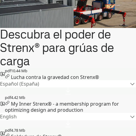
Descubra el poder de
Strenx® para grúas de
carga
pdf
10.44 Mb
Lucha contra la gravedad con Strenx®
Español (España)
pdf
4.42 Mb
My Inner Strenx® - a membership program for
optimizing design and production
English
pdf
4.78 Mb