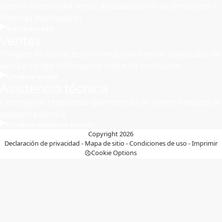
últimas noticias del sector, actualizaciones de productos e
historias inspiradoras
Suscríbase aquí
Ventas
Póngase en contacto con ventas para enviar solicitudes de
venta o recibir informacion sobre los productos
Contactar ventas
Asistencia técnica
Obtenga las respuestas que necesita de nuestro equipo de
asistencia técnica
Contactar asistencia técnica
Copyright 2026
Declaración de privacidad
-
Mapa de sitio
-
Condiciones de uso
-
Imprimir
Cookie Options