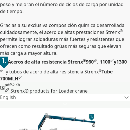
peso y mejoran el número de ciclos de carga por unidad
de tiempo.
Gracias a su exclusiva composición química desarrollada
®
cuidadosamente, el acero de altas prestaciones Strenx
permite lograr soldaduras más fuertes y resistentes que
ofrecen como resultado grúas más seguras que elevan
más carga a mayor altura.
®
Aceros de alta resistencia Strenx
960
,
1100
y
1300
®
, y tubos de acero de alta resistencia Strenx
Tube
700MLH
pdf
62 Kb
Strenx® products for Loader crane
English