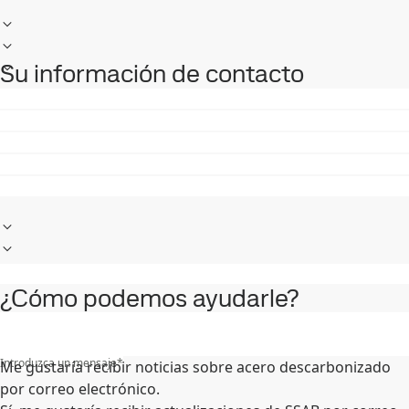
Su información de contacto
¿Cómo podemos ayudarle?
Introduzca un mensaje
*
Me gustaría recibir noticias sobre acero descarbonizado
por correo electrónico.