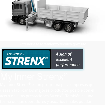
Obtener asesoramiento técnico gratuito
My Inner Strenx®
®
My Inner Strenx
es un programa para empresas que
desean fabricar los mejores productos posible con el
®
acero de altas prestaciones Strenx
. También es una
forma de que operadores y usuarios finales puedan