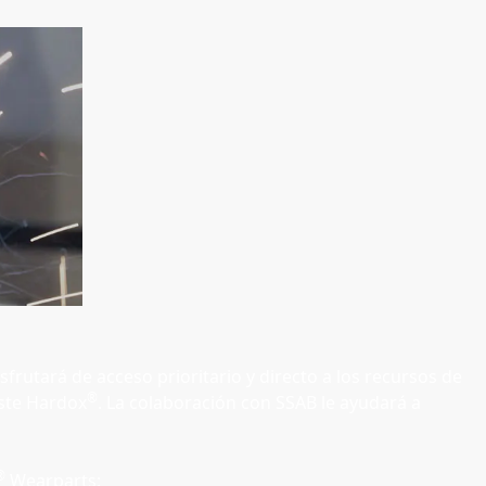
frutará de acceso prioritario y directo a los recursos de
®
aste Hardox
. La colaboración con SSAB le ayudará a
®
Wearparts: