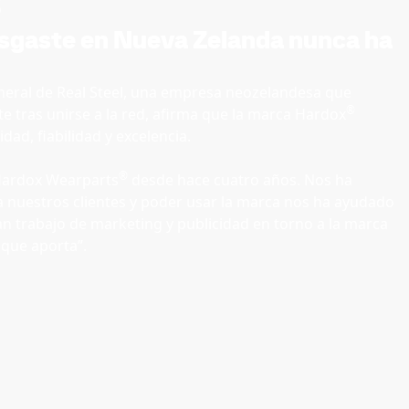
s
esgaste en Nueva Zelanda nunca ha
neral de Real Steel, una empresa neozelandesa que
®
 tras unirse a la red, afirma que la marca Hardox
ad, fiabilidad y excelencia.
®
Hardox Wearparts
desde hace cuatro años. Nos ha
a nuestros clientes y poder usar la marca nos ha ayudado
 trabajo de marketing y publicidad en torno a la marca
a que aporta”.