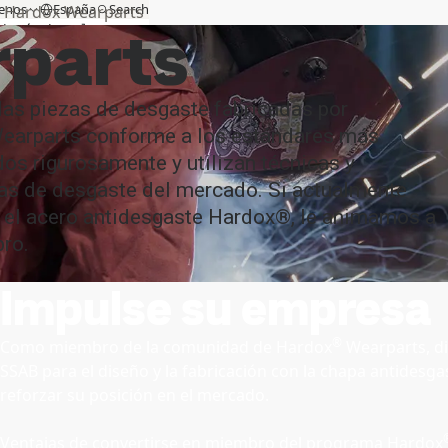
enos
España
Search
Hardox Wearparts
rparts
cia técnica
MySSAB
las piezas de desgaste fabricadas por
earparts conforme a los estándares más
os rigurosamente y utilizan técnicas y
as de desgaste del mercado. Si actualmente
za el acero antidesgaste Hardox®, le animamos a
bro.
Impulse su empresa
®
Como miembro de la comunidad de Hardox
Wearparts, dis
SSAB para el diseño y la fabricación con la chapa antidesg
reforzar su posición en el mercado.
Ventajas de convertirse en miembro del programa Hardox