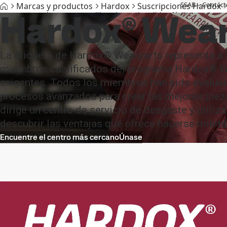
SSAB
Contáct
Marcas y productos
Hardox
Suscripciones Hardox
Hardox® Wea
Marcas y productos
Acero libre de combustibles fósiles
Asisten
La etiqueta de Hardox® Wearparts representa a 
miembros cualificados del programa Hardox® W
exigentes. Todos los miembros han sido evaluad
procesos avanzados para crear las mejores piez
dirige un centro de servicio de desgaste y utili
descubrir las ventajas que ofrece hacerse miem
Encuentre el centro más cercano
Únase