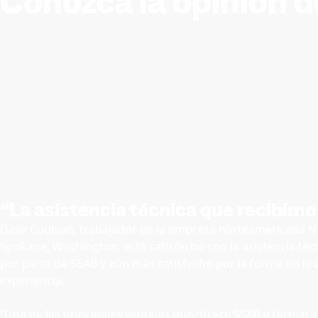
Conozca la opinión 
“La asistencia técnica que recibimo
Dave Coulson, trabajador de la empresa norteamericana No
Spokane, Washington, está satisfecho con la asistencia té
por parte de SSAB y aún más satisfecho por la forma en la q
experiencia.
“Una de las principales ventajas que ofrece SSAB y formar