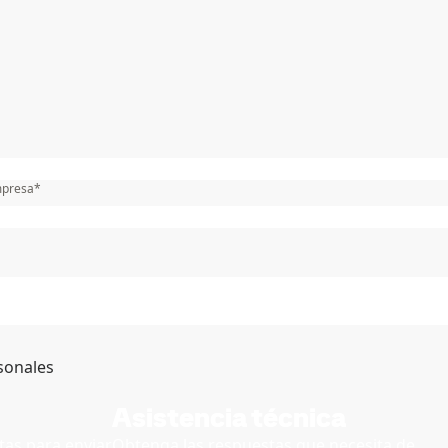
mpresa
*
sonales
Asistencia técnica
as para enviar
Obtenga las respuestas que necesita de