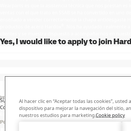
Wearparts es que la asistencia técnica que nos prestan es i
ventas con el que trato en SSAB se ha convertido en uno d
enseñado a vender correctamente la chapa antidesgaste 
®
productos de acero Hardox
. Nos ha ayudado realmente a 
clientes y se muestra dispuesto a acompañarnos en nuestras
Yes, I would like to apply to join H
Introduzca un mensaje
Sí, me gustaría recibir actualizaciones de SSAB por correo 
Al hacer clic en “Aceptar todas las cookies”, usted
Consulte la
declaración de privacidad de SSAB
para obten
dispositivo para mejorar la navegación del sitio, a
Enviar
nuestros estudios para marketing.
Cookie policy
Centro d
Póngase en contacto con Hardox®
Aceptar todas las cookies
Buscador y des