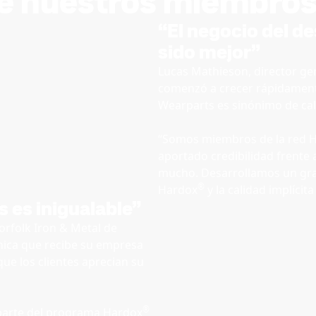
de nuestros miembro
“El negocio del d
sido mejor”
Lucas Mathieson, director ge
comenzó a crecer rápidamente
Wearparts es sinónimo de calid
“Somos miembros de la red 
aportado credibilidad frente 
mucho. Desarrollamos un gran
®
Hardox
y la calidad implícit
s es inigualable”
rfolk Iron & Metal de
cnica que recibe su empresa
ue los clientes aprecian su
®
 parte del programa Hardox