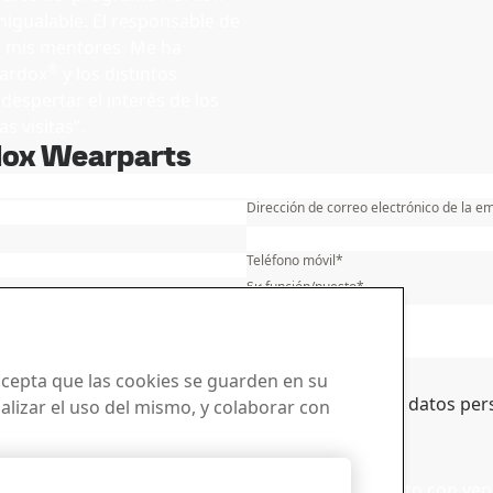
nigualable. El responsable de
e mis mentores. Me ha
®
Hardox
y los distintos
despertar el interés de los
 visitas”.
ardox Wearparts
Nombre
*
Dirección de correo electrónico de la e
Estado/región/provincia
*
Teléfono móvil
*
Su función/puesto
*
electrónico
 acepta que las cookies se guarden en su
er más información sobre cómo procesamos los datos per
nalizar el uso del mismo, y colaborar con
e descargas
Ventas
Rechazarlas todas
carga de folletos,
Póngase en contacto con vent