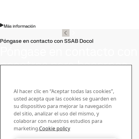
Más información
Póngase en contacto con SSAB Docol
Póngase en contacto con
nosotros para hacernos
llegar su preguntas o
solicitudes
Al hacer clic en “Aceptar todas las cookies”,
usted acepta que las cookies se guarden en
Centro de descargas
su dispositivo para mejorar la navegación
Buscador y descarga de folletos, certificados y otros
del sitio, analizar el uso del mismo, y
materiales de SSAB.
colaborar con nuestros estudios para
Descargas
marketing.
Cookie policy
Ventas