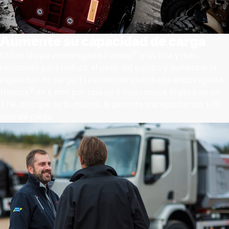
Aumente su capacidad de carga
®
Utilice chapa antidesgaste Hardox
más fina y más
resistente para reducir el peso del equipo y aumentar la
capacidad de carga. El cambio de una chapa antidesgaste
®
Hardox
de 6 mm por una de 5 mm reduce el peso en un
17%, o lo que es lo mismo, le permite transportar un 17%
más de carga.