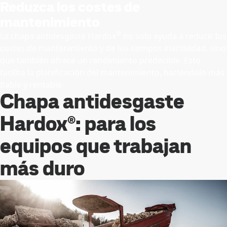
Reduzca los costes de
mantenimiento
®
La chapa antidesgaste Hardox
no solo ayuda a reducir los
costes de mantenimiento y de los tiempos inactividad, sino
que también ofrece un rendimiento predecible. Esto
facilita la planificación del mantenimiento, haciéndolo más
fiable y rentable.
Chapa antidesgaste
Hardox®: para los
equipos que trabajan
más duro