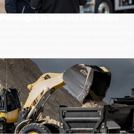
Prolongue la vida útil del equipo
Sustituya el acero al carbono por la chapa antidesgaste
®
Hardox
para mejorar de forma notable la durabilidad del
equipo. O bien, utilice chapas más finas para reducir el
peso manteniendo una resistencia al desgaste excepcional
y un rendimiento duradero.