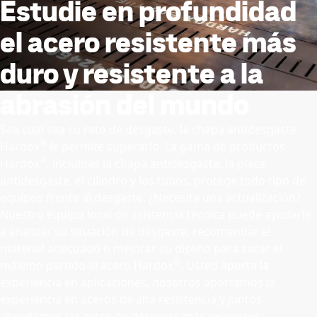
Estudie en profundidad
el acero resistente más
duro y resistente a la
abrasión del mundo
Sea cual sea su reto de desgaste, la chapa antidesgaste
®
Hardox
le permite superarlo. La gama de productos
®
Hardox
, incluidas la chapa antidesgaste, la placa
antidesgaste, el cilindro y los tubos, protege todo tipo de
equipos frente al desgaste. ¿Necesita una actualización?
Nuestro equipo local de asistencia técnica puede ayudarle
a analizar su situación de desgaste, recomendar el
material adecuado o mejorar su diseño para sacar el
®
máximo partido al acero Hardox
. Usted aporta la
experiencia en aplicaciones, nosotros aportamos la
experiencia en aceros de alta resistencia y juntos
abordamos los retos de desgaste más exigentes.