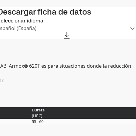
Descargar ficha de datos
eleccionar idioma
Español (España)
SAB. Armox® 620T es para situaciones donde la reducción
r.
Dureza
(
HRC
)
55 - 60