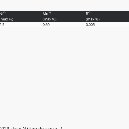
*)
*)
*)
Ni
Mo
B
(max
%
)
(max
%
)
(max
%
)
2.5
0.60
0.005
29 clase N (tipo de acero L).