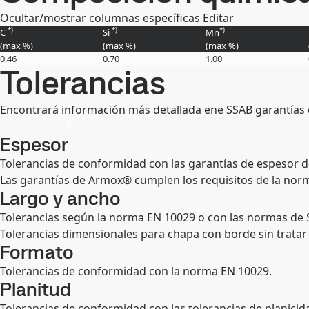
Ocultar/mostrar columnas específicas
Editar
*)
*)
*)
C
Si
Mn
(max
%
)
(max
%
)
(max
%
)
0.46
0.70
1.00
Tolerancias
Encontrará información más detallada ene SSAB garantía
Espesor
Tolerancias de conformidad con las garantías de espesor 
Las garantías de Armox® cumplen los requisitos de la norm
Largo y ancho
Tolerancias según la norma EN 10029 o con las normas de 
Tolerancias dimensionales para chapa con borde sin tratar
Formato
Tolerancias de conformidad con la norma EN 10029.
Planitud
Tolerancias de conformidad con las tolerancias de planicida