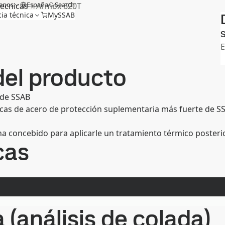
enos
España
Search
tecnicas
Armox 620T
cia técnica
MySSAB
S
del producto
 de SSAB
cas de acero de protección suplementaria más fuerte de S
ha concebido para aplicarle un tratamiento térmico posterio
cas
(análisis de colada)