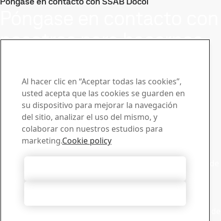
Póngase en contacto con SSAB Docol
Póngase en contacto con
nosotros para hacernos
llegar su preguntas o
solicitudes
Al hacer clic en “Aceptar todas las cookies”,
usted acepta que las cookies se guarden en
Centro de descargas
su dispositivo para mejorar la navegación
Buscador y descarga de folletos, certificados y otros
del sitio, analizar el uso del mismo, y
materiales de SSAB.
colaborar con nuestros estudios para
Descargas
marketing.
Cookie policy
Ventas
Póngase en contacto con ventas para enviar solicitudes de
Aceptar todas las cookies
venta o recibir informacion sobre los productos
Contactar ventas
Rechazarlas todas
Asistencia técnica
Obtenga las respuestas que necesita de nuestro equipo de