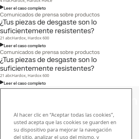
4
mar.
Hardox, Hardox HiAce
Leer el caso completo
Comunicados de prensa sobre productos
¿Tus piezas de desgaste son lo
suficientemente resistentes?
21
abr.
Hardox, Hardox 600
Leer el caso completo
Comunicados de prensa sobre productos
¿Tus piezas de desgaste son lo
suficientemente resistentes?
21
abr.
Hardox, Hardox 600
Leer el caso completo
Sala de prensa
Póngase en contacto con
SSAB
Al hacer clic en “Aceptar todas las cookies”,
usted acepta que las cookies se guarden en
Póngase en contacto con nosotros
su dispositivo para mejorar la navegación
¿Cómo podemos ayudarle?
del sitio, analizar el uso del mismo, y